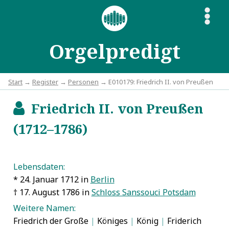
S
Orgelpredigt
Start
→
Register
→
Personen
→ E010179: Friedrich II. von Preußen
Friedrich II. von Preußen
b
(1712–1786)
Lebensdaten:
* 24. Januar 1712 in
Berlin
† 17. August 1786 in
Schloss Sanssouci Potsdam
Weitere Namen:
Friedrich der Große
|
Königes
|
König
|
Friderich