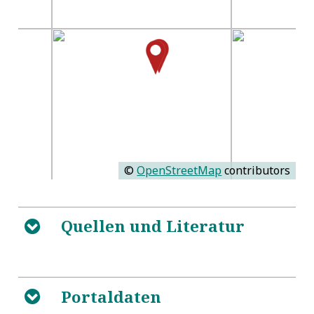
©
OpenStreetMap
contributors
Quellen und Literatur
B
5
Portaldaten
B