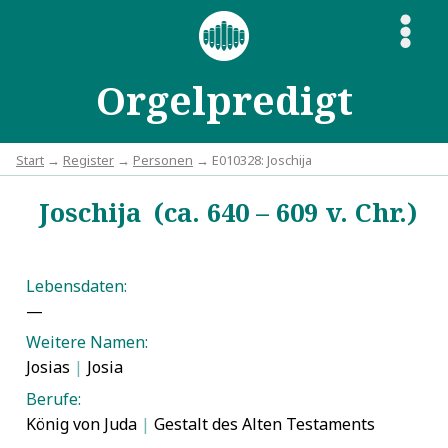
S
Orgelpredigt
Start
→
Register
→
Personen
→ E010328: Joschija
Joschija (ca. 640 – 609 v. Chr.)
Lebensdaten:
—
Weitere Namen:
Josias
|
Josia
Berufe:
König von Juda
|
Gestalt des Alten Testaments