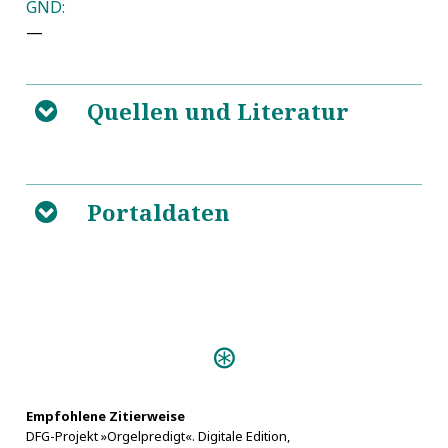
GND:
—
Quellen und Literatur
B
https://de.wikipedia.org/wiki/Joschija
5
Portaldaten
B
Predigten:
Christliche Predigt (Tübingen
1606)
Einweihungs-Predigt (Berlin
Empfohlene Zitierweise
DFG-Projekt »Orgelpredigt«. Digitale Edition,
1730)