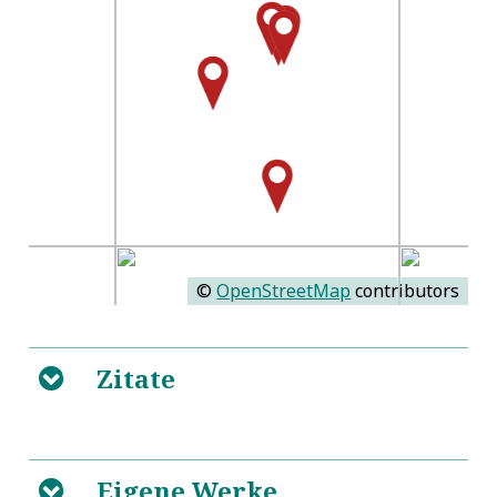
©
OpenStreetMap
contributors
Zitate
B
Eigene Werke
B