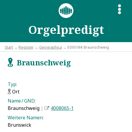
S
Orgelpredigt
Start
→
Register
→
Geographica
→ E030184: Braunschweig
Braunschweig
f
Typ:
Ort
f
Name / GND:
Braunschweig
|
4008065-1
Weitere Namen:
Brunswick