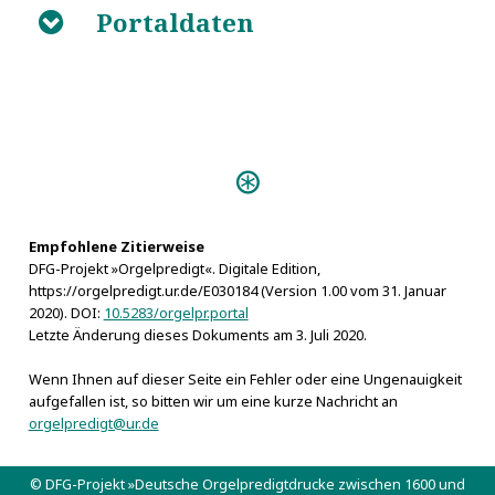
Portaldaten
B
Predigten:
Organo-Praxis Mystica (Görlitz 1689)
Schuldiges Lob Gottes (Nürnberg
1696)
Empfohlene Zitierweise
DFG-Projekt »Orgelpredigt«. Digitale Edition,
Organi Laudes (Plauen 1685)
https://orgelpredigt.ur.de/E030184 (Version 1.00 vom 31. Januar
Corona Templi (Nürnberg
2020). DOI:
10.5283/orgelpr.portal
1621)
Letzte Änderung dieses Dokuments am 3. Juli 2020.
Personen:
Wenn Ihnen auf dieser Seite ein Fehler oder eine Ungenauigkeit
Arndt, Johann
aufgefallen ist, so bitten wir um eine kurze Nachricht an
Chemnitz, Martin
orgelpredigt@ur.de
Elisabeth Christine von Braunschweig-Wolfenbüttel
Gebhardi, Johann Albert
© DFG-Projekt »Deutsche Orgelpredigtdrucke zwischen 1600 und