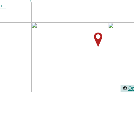
+
−
©
Op