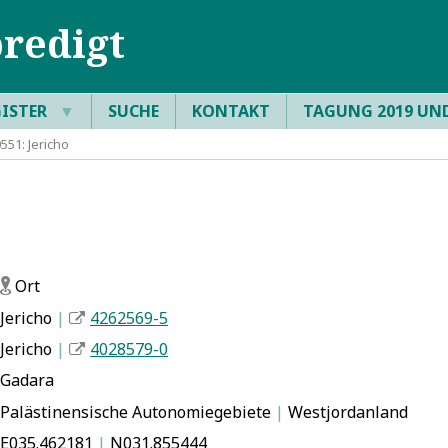
redigt
GISTER
▼
SUCHE
KONTAKT
TAGUNG 2019 UN
51: Jericho
Ort
f
Jericho
|
4262569-5
Jericho
|
4028579-0
Gadara
Palästinensische Autonomiegebiete
|
Westjordanland
E035.462181
|
N031.855444