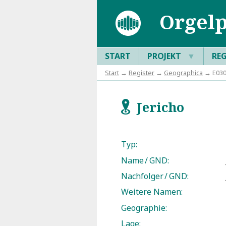
Orgelp
START
PROJEKT
▼
RE
Start
→
Register
→
Geographica
→ E0305
Jericho
f
Typ:
Name / GND:
Nachfolger / GND:
Weitere Namen:
Geographie:
Lage: