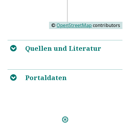
©
OpenStreetMap
contributors
Quellen und Literatur
B
https://de.wikipedia.org/wiki/Pythagoras
5
Portaldaten
B
Predigten:
Einweihungs-Predigt (Berlin
1730)