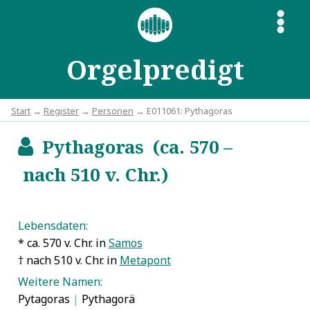
S
Orgelpredigt
Start
→
Register
→
Personen
→ E011061: Pythagoras
Pythagoras (ca. 570 –
b
nach 510 v. Chr.)
Lebensdaten:
* ca. 570 v. Chr. in
Samos
† nach 510 v. Chr. in
Metapont
Weitere Namen:
Pytagoras
|
Pythagorä