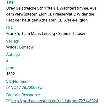
Titel:
Drey Geistreiche Schrifften. I. Wächterstimme. Aus
dem verwüsteten Zion. II. Praeservativ. Wider die
Pest der heutigen Atheisten. III. Alte-Religion
Ort:
Frankfurt am Main; Leipzig / Sommerhausen
Verlag:
Wilde ; Bünsow
Auflage:
3
Jahr:
1682
VD-Nummer:
VD17 28:720669U
Digitale Ressource:
http://purl.uni-rostock.de/rosdok/ppn727148524