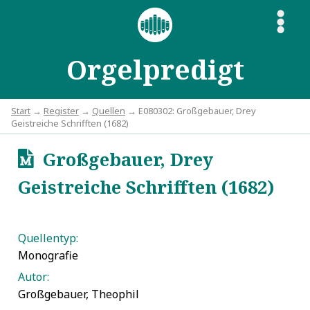
S
Orgelpredigt
Start
→
Register
→
Quellen
→ E080302: Großgebauer, Drey
Geistreiche Schrifften (1682)
Großgebauer, Drey
u
Geistreiche Schrifften (1682)
Quellentyp:
Monografie
Autor:
Großgebauer, Theophil