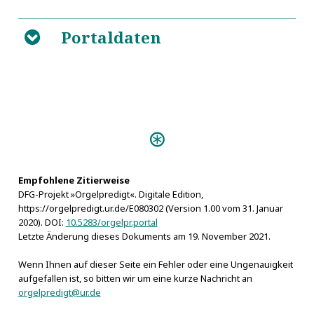
Portaldaten
B
Predigten:
Organo-Praxis Mystica (Görlitz 1689)
Die Billige Orgel-Freude (Danzig
1739)
Empfohlene Zitierweise
DFG-Projekt »Orgelpredigt«. Digitale Edition,
Den rechtmäßigen
https://orgelpredigt.ur.de/E080302 (Version 1.00 vom 31. Januar
Gebrauch der Music (Königsberg 1747)
2020). DOI:
10.5283/orgelpr.portal
Hymnosophia sacra (Billwerder
Letzte Änderung dieses Dokuments am 19. November 2021.
1728)
Wenn Ihnen auf dieser Seite ein Fehler oder eine Ungenauigkeit
Die edle und wohlgeordnete Music
aufgefallen ist, so bitten wir um eine kurze Nachricht an
der Gläubigen (Halle 1727)
orgelpredigt@ur.de
Das dem Allmächtigen