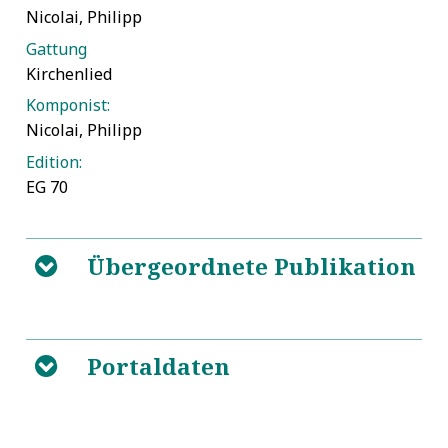
Nicolai, Philipp
Gattung
Kirchenlied
Komponist:
Nicolai, Philipp
Edition:
EG 70
Übergeordnete Publikation
B
Autor:
Nicolai, Frewden Spiegel (1599)
Portaldaten
B
Seiten/Spalten: