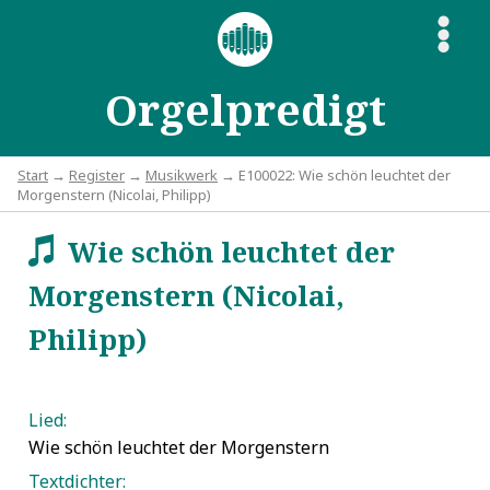
S
Orgelpredigt
Start
→
Register
→
Musikwerk
→ E100022: Wie schön leuchtet der
Morgenstern (Nicolai, Philipp)
Wie schön leuchtet der
w
Morgenstern (Nicolai,
Philipp)
Lied:
Wie schön leuchtet der Morgenstern
Textdichter: