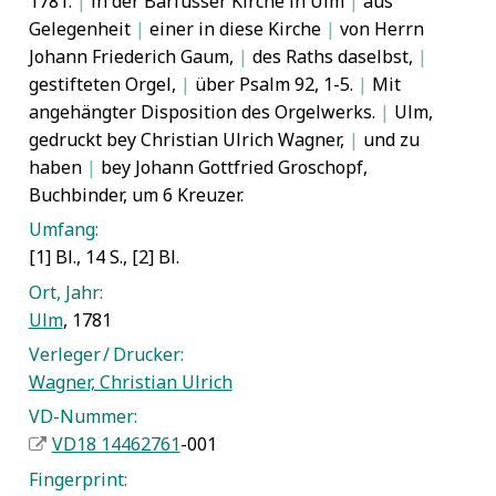
1781.
|
in der Barfüsser Kirche in Ulm
|
aus
Gelegenheit
|
einer in diese Kirche
|
von Herrn
Johann Friederich Gaum,
|
des Raths daselbst,
|
gestifteten Orgel,
|
über Psalm 92, 1-5.
|
Mit
angehängter Disposition des Orgelwerks.
|
Ulm,
gedruckt bey Christian Ulrich Wagner,
|
und zu
haben
|
bey Johann Gottfried Groschopf,
Buchbinder, um 6 Kreuzer.
Umfang:
[1] Bl., 14 S., [2] Bl.
Ort, Jahr:
Ulm
, 1781
Verleger / Drucker:
Wagner, Christian Ulrich
VD-Nummer:
VD18 14462761
-001
Fingerprint: