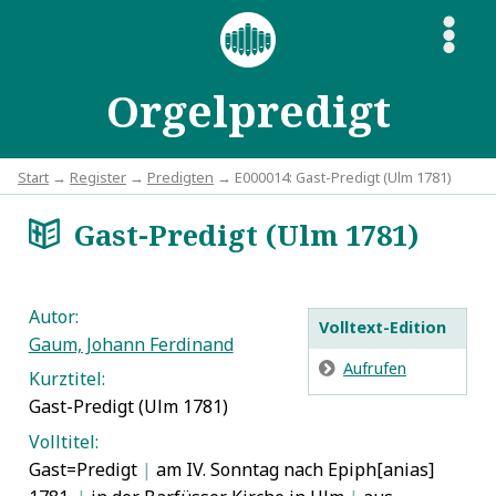
S
Orgelpredigt
Start
→
Register
→
Predigten
→ E000014: Gast-Predigt (Ulm 1781)
Gast-Predigt (Ulm 1781)
a
Autor:
Volltext-Edition
Gaum, Johann Ferdinand
E
Aufrufen
Kurztitel:
Gast-Predigt (Ulm 1781)
Volltitel:
Gast=Predigt
|
am IV. Sonntag nach Epiph[anias]