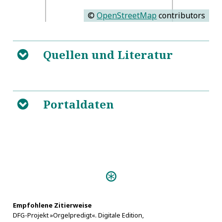
©
OpenStreetMap
contributors
Quellen und Literatur
B
https://de.wikipedia.org/wiki/Raffaello_Maffei
5
Portaldaten
B
Predigten:
Vlmische Orgel Predigt (Ulm
1624)
Ein wolgerührtes Orgel=Werck
Empfohlene Zitierweise
DFG-Projekt »Orgelpredigt«. Digitale Edition,
(Königsberg 1721)