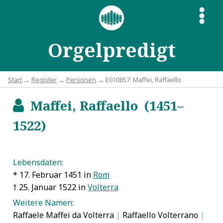
S
Orgelpredigt
Start
→
Register
→
Personen
→ E010857: Maffei, Raffaello
Maffei, Raffaello (1451–
b
1522)
Lebensdaten:
* 17. Februar 1451 in
Rom
† 25. Januar 1522 in
Volterra
Weitere Namen:
Raffaele Maffei da Volterra
|
Raffaello Volterrano
|