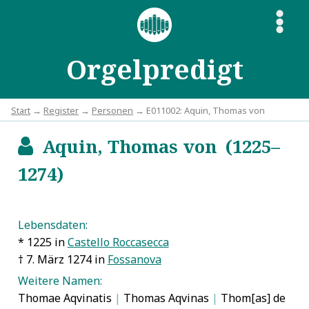
S
Orgelpredigt
Start
→
Register
→
Personen
→ E011002: Aquin, Thomas von
Aquin, Thomas von (1225–
b
1274)
Lebensdaten:
* 1225 in
Castello Roccasecca
† 7. März 1274 in
Fossanova
Weitere Namen:
Thomae Aqvinatis
|
Thomas Aqvinas
|
Thom[as] de