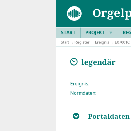
Orgelp
START
PROJEKT
▼
RE
Start
→
Register
→
Ereignis
→ E070016:
legendär
m
Ereignis:
Normdaten:
Portaldaten
B