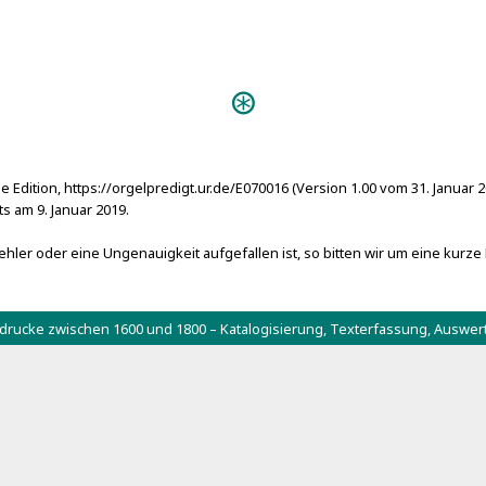
Predigten:
Ein wolger
(Königsberg 1721)
Predigt am Fest
(Rostock 1770)
Davids Verma
e Edition, https://orgelpredigt.ur.de/E070016 (Version 1.00 vom 31. Januar 
Denc
 am 9. Januar 2019.
(Rothenburg ob der Tauber [167
Kostbare Bosi
hler oder eine Ungenauigkeit aufgefallen ist, so bitten wir um eine kurze
Lob=
1753)
Organolus
tdrucke zwischen 1600 und 1800 – Katalogisierung, Texterfassung, Aus
Stambachiana (Hof 1660)
Der Die
Das Lieblic
Saiten=Spiel (Coburg 1676)
Die andere 