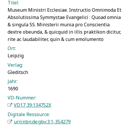
Titel:
Museum Ministri Ecclesiae. Instructio Omnimoda Et
Absolutissima Symmystae Evangelici : Quoad omnia
& singula SS. Ministerii munia pro Conscientia
dextre obeunda, & quicquid in illis praktikon dicitur,
rite ac laudabiliter, quin & cum emolumento
Ort:
Leipzig
Verlag:
Gleditsch
Jahr:
1690
VD-Nummer:
VD17 39:134752X
Digitale Ressource:
urn:nbn:de:gbv:3:1-354279