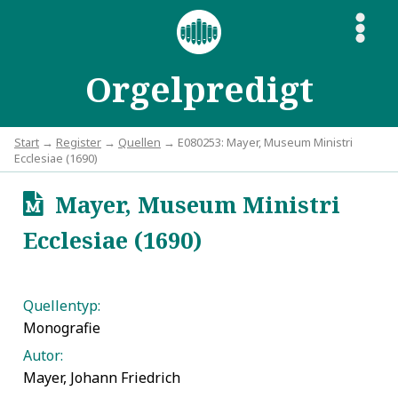
S
Orgelpredigt
Start
→
Register
→
Quellen
→ E080253: Mayer, Museum Ministri
Ecclesiae (1690)
Mayer, Museum Ministri
u
Ecclesiae (1690)
Quellentyp:
Monografie
Autor:
Mayer, Johann Friedrich