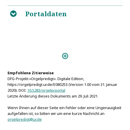
Portaldaten
B
Predigten:
Einweihungs-Predigt (Berlin
1730)
Vlmische Orgel Predigt (Ulm
Empfohlene Zitierweise
DFG-Projekt »Orgelpredigt«. Digitale Edition,
1624)
https://orgelpredigt.ur.de/E080253 (Version 1.00 vom 31. Januar
Die Billige Orgel-Freude (Danzig
2020). DOI:
10.5283/orgelpr.portal
1739)
Letzte Änderung dieses Dokuments am 29. Juli 2021.
Einweihungs-Predigt (Görlitz
Wenn Ihnen auf dieser Seite ein Fehler oder eine Ungenauigkeit
1704)
aufgefallen ist, so bitten wir um eine kurze Nachricht an
Hymnosophia sacra (Billwerder
orgelpredigt@ur.de
1728)