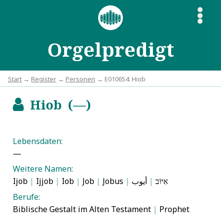
S
Orgelpredigt
Start
→
Register
→
Personen
→ E010654: Hiob
Hiob (—)
b
Lebensdaten:
—
Weitere Namen:
Ijob
|
Ijjob
|
Iob
|
Job
|
Jobus
|
أيوب
|
אִיּוֹב
Berufe:
Biblische Gestalt im Alten Testament
|
Prophet