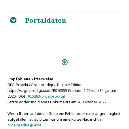
Hipponensis Episcopi Opera Qvae Reperiri Potvervnt
5
Omnia. Tomis Decem Comprehensa, 8
https://de.wikipedia.org/wiki/Augustinus_von_Hippo
Portaldaten
B
Die Orgel im Altertum
5
5
Divi Aurelii Augustini Hippon.
Episcopi Meditationes, Soliloquia et Manuale
5
Predigten:
De Civitate Dei, Libri XXII
Christliche Predigt (Tübingen
S. Avrelii Avgvstini
1606)
Hipponensis Episcopi Opera Qvae Reperiri Potvervnt
Einweihungs-Predigt (Berlin
Empfohlene Zitierweise
Omnia, 5
DFG-Projekt »Orgelpredigt«. Digitale Edition,
1730)
https://orgelpredigt.ur.de/E010555 (Version 1.00 vom 31. Januar
5
Gott und Gnug (Meißen
2020). DOI:
10.5283/orgelpr.portal
Confessiones. Bekenntnisse. Lateinisch-deutsch.
1681)
Letzte Änderung dieses Dokuments am 26. Oktober 2022.
Übersetzt von Wilhelm Thimme
Der Christen gerechte
Wenn Ihnen auf dieser Seite ein Fehler oder eine Ungenauigkeit
Freude (Breslau 1761)
aufgefallen ist, so bitten wir um eine kurze Nachricht an
Die Christliche Harmonie (Jena
orgelpredigt@ur.de
5