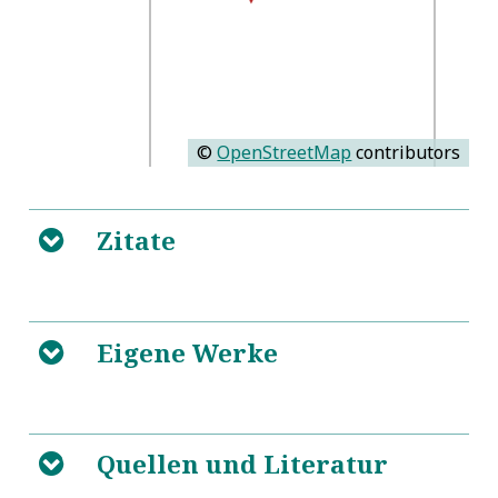
©
OpenStreetMap
contributors
Zitate
B
Eigene Werke
B
Enchiridion Ad Laurentium
5
Quellen und Literatur
Urbis Romae Primicerium
B
S. Avrelii Avgvstini
5