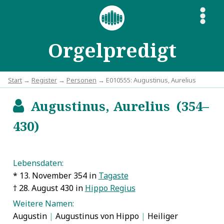
S
Orgelpredigt
Start
→
Register
→
Personen
→ E010555: Augustinus, Aurelius
Augustinus, Aurelius (354–
b
430)
Lebensdaten:
* 13. November 354 in
Tagaste
† 28. August 430 in
Hippo Regius
Weitere Namen:
Augustin
|
Augustinus von Hippo
|
Heiliger