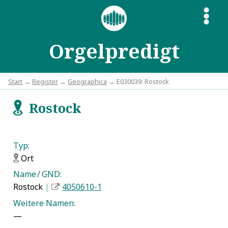
S
Orgelpredigt
Start
→
Register
→
Geographica
→ E030039: Rostock
Rostock
f
Typ:
Ort
f
Name / GND:
Rostock
|
4050610-1
Weitere Namen:
—