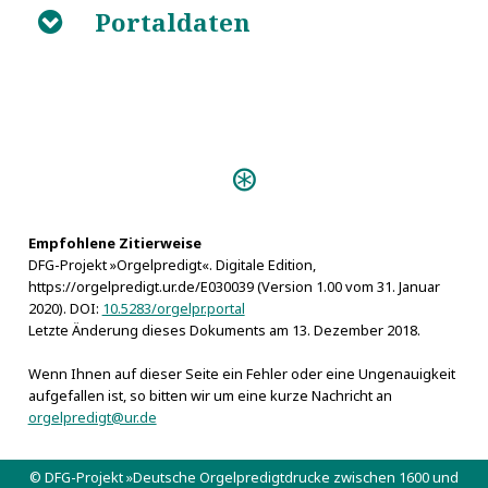
Portaldaten
B
Predigten:
Predigt am Feste der Heimsuchung
Mariae (Rostock 1770)
Hymnosophia sacra (Billwerder
Empfohlene Zitierweise
DFG-Projekt »Orgelpredigt«. Digitale Edition,
1728)
https://orgelpredigt.ur.de/E030039 (Version 1.00 vom 31. Januar
Stolpenische Ehren-
2020). DOI:
10.5283/orgelpr.portal
Crone (Dresden 1652)
Letzte Änderung dieses Dokuments am 13. Dezember 2018.
Organi Laudes (Plauen 1685)
Wenn Ihnen auf dieser Seite ein Fehler oder eine Ungenauigkeit
Vivum Dei Organum
aufgefallen ist, so bitten wir um eine kurze Nachricht an
(Schneeberg s.a.)
orgelpredigt@ur.de
Musica ecclesiastica (Stettin
1628)
© DFG-Projekt »Deutsche Orgelpredigtdrucke zwischen 1600 und