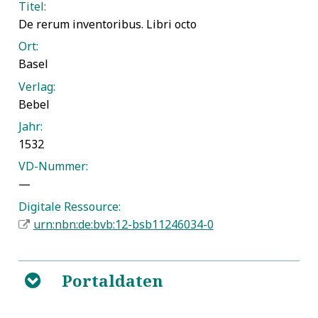
Titel:
De rerum inventoribus. Libri octo
Ort:
Basel
Verlag:
Bebel
Jahr:
1532
VD-Nummer:
—
Digitale Ressource:
urn:nbn:de:bvb:12-bsb11246034-0
Portaldaten
B