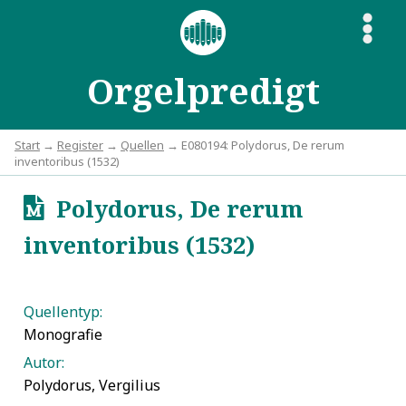
S
Orgelpredigt
Start
→
Register
→
Quellen
→ E080194: Polydorus, De rerum
inventoribus (1532)
Polydorus, De rerum
u
inventoribus (1532)
Quellentyp:
Monografie
Autor:
Polydorus, Vergilius