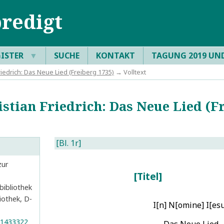
redigt
GISTER
▼
SUCHE
KONTAKT
TAGUNG 2019 UN
Friedrich: Das Neue Lied (Freiberg 1735)
→ Volltext
stian Friedrich: Das Neue Lied (F
[Bl. 1r]
zur
Titel
bibliothek
iothek, D-
I[n] N[omine] I[esu
71433322