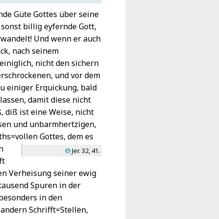
ende Güte Gottes über seine
sonst billig eyfernde Gott,
rwandelt! Und wenn er auch
lck, nach seinem
iniglich, nicht den sichern
erschrockenen, und vor dem
u einiger Erquickung, bald
assen, damit diese nicht
diß ist eine Weise, nicht
losen und unbarmhertzigen,
hs=vollen Gottes, dem es
n
Jer. 32, 41.
L
ft
den Verheisung seiner ewig
tausend Spuren in der
, besonders in den
andern Schrifft=Stellen,