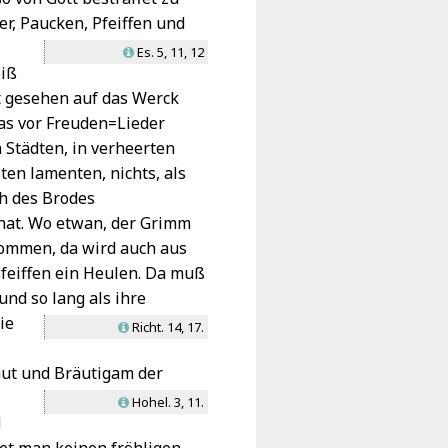
r, Paucken, Pfeiffen und
Es. 5, 11, 12
L
biß
ht gesehen auf das Werck
s vor Freuden=Lieder
 Städten, in verheerten
ten lamenten, nichts, als
th des Brodes
hat. Wo etwan, der Grimm
ommen, da wird auch aus
Pfeiffen ein Heulen. Da muß
und so lang als ihre
ie
Richt. 14, 17.
L
ut und Bräutigam der
Hohel. 3, 11.
L
d
et man keinen fröhligen