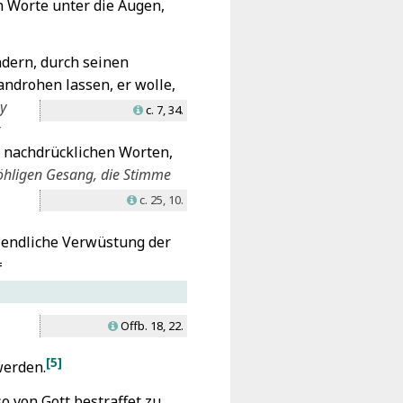
n Worte unter die Augen,
ndern, durch seinen
androhen lassen, er wolle,
y
c. 7, 34.
L
 nachdrücklichen Worten,
öhligen Gesang, die Stimme
c. 25, 10.
L
 endliche Verwüstung der
=
Offb. 18, 22.
L
[5]
werden.
o von Gott bestraffet zu