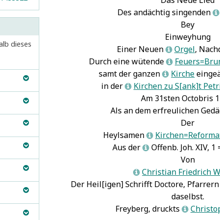
Das Neue Lied
Des andächtig singenden
L
Bey
Einweyhung
alb dieses
Einer Neuen
Orgel
, Nach
L
Durch eine wütende
Feuers=Bru
L
samt der ganzen
Kirche
eingeä
L
B
in der
Kirchen zu S[ank]t Petr
L
Aaron
7
Am 31sten Octobris 1
Aristoteles
7
B
Als an dem erfreulichen Ged
Freiberg,
August III
Der
om,
on Polen
7
B
Böhmen
7
ottfried
Baronio,
Heylsamen
Kirchen=Reforma
L
Deutschland
7
ilbermann-
esare
7
B
Aus der
Offenb. Joh. XIV, 1 =
L
1. Mai
Dresden
7
rgel
Beyer,
Von
728:
Elim
7
714
7
ohann
B
Christian Friedrich W
L
Bona,
tadtbrand
England
7
Freiberg,
amuel
7
Der Heil[igen] Schrifft Doctore, Pfarre
erum
Frankreich
7
akobikirche,
Bona,
B
daselbst.
Ahle,
iturgicarum
reiberg
7
Freiberg
7
ottfried
iovanni
7
Freyberg, druckts
Christo
L
ohann
ibri Duo
1414–
Freiberg,
ilbermann-
Cajetan,
B