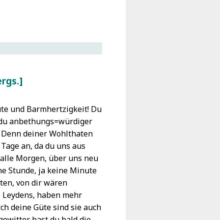
rgs.
Güte und Barmhertzigkeit! Du
o! du anbethungs=würdiger
n. Denn deiner Wohlthaten
Tage an, da du uns aus
 alle Morgen, über uns neu
ne Stunde, ja keine Minute
ten, von dir wären
s Leydens, haben mehr
rch deine Güte sind sie auch
ewitter hast du bald die