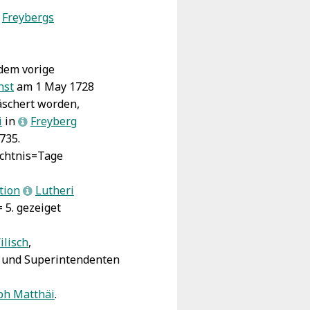
Freybergs
dem vorige
nst
am 1 May 1728
schert worden,
i
in
Freyberg
L
735.
ächtnis=Tage
tion
Lutheri
L
 5.
gezeiget
ilisch
,
rn und Superintendenten
ph Matthäi
.