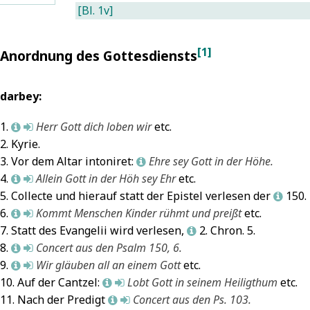
udolf:
1674)
7
418: Konzil
om
7
rgel
homas
7
[Bl. 1v]
iebster
Corpus
on
Freiberg,
717
7
David
7
esu, wir
uris
onstanz
7
akobikirche
7
Freiberg,
Debora
7
[1]
ind hier
7
cclesiastici
1517:
Freiberg,
Anordnung des Gottesdiensts
ohanniskirche,
Delila
7
Anonym:
axonici
eformation
7
ohanniskirche
7
ottfried
Elisabeth
7
ch Gott
1708)
7
1545–
Freiberg,
ilbermann-
Ezechiel
7
darbey:
ie
Cyprianus,
563: Konzil
ikolaikirche
7
rgel
Gelasius I.
anches
berzeugende
on Trient
Freiberg,
719
7
Papst)
7
1.
Herr Gott dich loben wir
etc.
L
M
erzeleid
7
elehrung
Tridentinum)
7
etrikirche
7
Freiberg,
Hardouin,
2. Kyrie.
Anonym:
1726)
7
1733–
Jerusalem
7
etrikirche,
ean
7
3. Vor dem Altar intoniret:
Ehre sey Gott in der Höhe.
L
ch danke
Dreßdnisches
738:
Jerusalem,
ottfried
Herberger,
4.
Allein Gott in der Höh sey Ehr
etc.
ir
L
M
esang-
olnischer
empel
7
ilbermann-
alerius
7
5. Collecte und hierauf statt der Epistel verlesen der
150. 
emütiglich
7
uch
hronfolgekrieg
7
Lyon
7
rgel
Hieronymus
L
Anonym:
1724)
7
legendär:
Niederlande
7
6.
Kommt Menschen Kinder rühmt und preißt
etc.
735
7
on Prag
7
L
M
ommt her
Hardouin,
ug der
Oxford
7
Hus, Jan
7
7. Statt des Evangelii wird verlesen,
2. Chron. 5.
L
u mir,
cta
sraeliten
Polen
7
Jabin
7
8.
Concert aus den Psalm 150, 6.
L
M
pricht
onciliorum
urch das
Sachsen
7
Jael
7
9.
Wir gläuben all an einem Gott
etc.
L
M
ottes
0 (1714)
7
ote
Savoyen
7
Jeremia
7
10. Auf der Cantzel:
Lobt Gott in seinem Heiligthum
etc.
L
M
ohn
7
Hardouin,
eer
7
Schweiz
7
Jesaja
7
11. Nach der Predigt
Concert aus den Ps. 103.
L
M
Anonym:
cta
Tyrus
7
Jesus