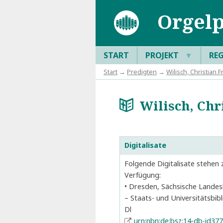
Orgelp
START
PROJEKT
▼
RE
Start
→
Predigten
→
Wilisch, Christian 
Wilisch, Chri
a
Digitalisate
Folgende Digitalisate stehen 
Verfügung:
Dresden, Sächsische Landes
– Staats- und Universitätsbibl
Dl
urn:nbn:de:bsz:14-db-id37