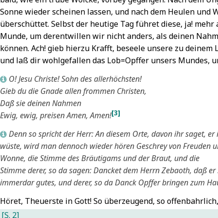
nd bringet
sterreich
7
Sonne wieder scheinen lassen, und nach dem Heulen und 
hr
7
Matthäi,
überschüttet. Selbst der heutige Tag führet diese, ja! mehr
Crüger,
hristoph
7
Munde, um derentwillen wir nicht anders, als deinen Nahm
ohann: Zieh
Mirjam
7
können. Ach! gieb hierzu Krafft, beseele unsere zu deinem 
in zu
Moses
7
einen
und laß dir wohlgefallen das Lob=Opffer unsers Mundes, u
Scriver,
oren
7
hristian
7
O! Jesu Christe! Sohn des allerhöchsten!
L
Decius,
Silbermann,
Gieb du die Gnade allen frommen Christen,
ikolaus:
ottfried
7
Daß sie deinen Nahmen
llein Gott
Simson
7
[3]
Ewig, ewig, preisen Amen, Amen!
n der Höh
Sisera
7
ei Ehr
7
Strigenitz,
Denn so spricht der Herr: An diesem Orte, davon ihr saget, er i
L
Luther,
regor
7
wüste, wird man dennoch wieder hören Geschrey von Freuden 
artin:
Sulamith
7
Wonne, die Stimme des Bräutigams und der Braut, und die
rhalt uns,
Til,
Stimme derer, so da sagen: Dancket dem Herrn Zebaoth, daß er s
err, bei
alomo
immerdar gutes, und derer, so da Danck Opffer bringen zum Ha
einem
an
7
ort
7
Valdes,
Höret, Theuerste in Gott! So überzeugend, so offenbahrlich,
Löwenstern,
etrus
7
[S. 2]
atthäus
Wilisch,