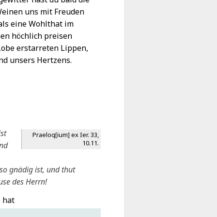
Weinen uns mit Freuden
 als eine Wohlthat im
en höchlich preisen
Lobe erstarreten Lippen,
nd unsers Hertzens.
st
Praeloq[ium] ex Ier. 33,
10.11.
und
o gnädig ist, und thut
use des Herrn!
 hat