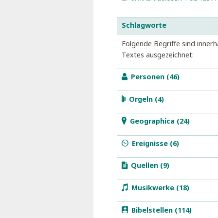
Schlagworte
Folgende Begriffe sind innerh
Textes ausgezeichnet:
b
Personen (46)
d
Orgeln (4)
e
Geographica (24)
D
v
G
m
Ereignisse (6)
S
C
O
r
Quellen (9)
1
1
J
S
S
w
Musikwerke (18)
R
in
J
L
F
G
G
y
Bibelstellen (114)
J
L
S