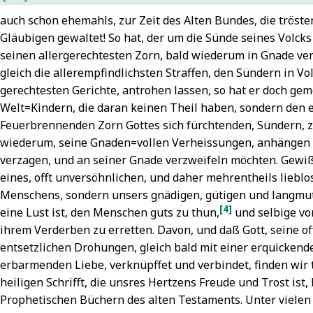
pelles von:
hristian
auch schon ehemahls, zur Zeit des Alten Bundes, die tröst
hriste, du
riedrich
7
Gläubigen gewaltet! So hat, der um die Sünde seines Volcks 
eistand
Wyclif,
seinen allergerechtesten Zorn, bald wiederum in Gnade ve
einer
ohannes
7
gleich die allerempfindlichsten Straffen, den Sündern in Vo
reuzgemeine
7
Zacharias
7
gerechtesten Gerichte, antrohen lassen, so hat er doch geme
N.N.: Herr
Zephania
7
Welt=Kindern, die daran keinen Theil haben, sondern den 
ott, dich
Feuerbrennenden Zorn Gottes sich fürchtenden, Sündern, z
oben wir
7
wiederum, seine Gnaden=vollen Verheissungen, anhängen l
Nicolai,
hilipp: Wie
verzagen, und an seiner Gnade verzweifeln möchten. Gewiß, 
chön
eines, offt unversöhnlichen, und daher mehrentheils lieb
euchtet der
Menschens, sondern unsers gnädigen, gütigen und langmut
orgenstern
7
[4]
eine
Lust ist, den Menschen guts zu thun,
und selbige vo
Schop,
ihrem Verderben zu erretten. Davon, und daß Gott, seine of
ohann:
entsetzlichen Drohungen, gleich bald mit einer erquicken
erde
erbarmenden Liebe, verknüpffet und verbindet, finden wir 
unter,
heiligen Schrifft, die unsres Hertzens Freude und Trost ist
ein
Prophetischen Büchern des alten Testaments. Unter vielen 
emüte
7