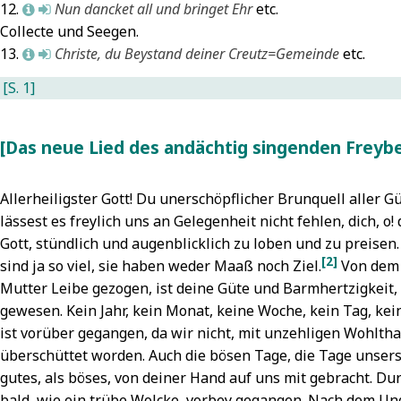
12.
Nun dancket all und bringet Ehr
etc.
L
M
ommt,
onciliorum
Ulm,
hristus
7
Collecte und Seegen.
enschenkinder,
 (1714)
7
arfüßerkirche
7
Johannes
13.
Christe, du Beystand deiner Creutz=Gemeinde
etc.
L
M
ühmt und
Mabillon,
Ägypten
Apostel)
7
reist
7
useum
Altertum)
7
Johannes
[S. 1]
Beyer,
talicum 1
Offenbarung)
7
ohann
1687)
7
Johannes
amuel:
Manrique,
er
Das neue Lied des andächtig singenden Freybe
oncert aus
isterciensium
äufer
7
en Ps.
nnales 1
Luther,
Allerheiligster Gott! Du unerschöpflicher Brunquell aller 
03
7
1642)
7
artin
7
lässest es freylich uns an Gelegenheit nicht fehlen, dich, 
Beyer,
Wilisch,
Lütkens,
Gott, stündlich und augenblicklich zu loben und zu preise
ohann
as
icolaus
7
[2]
amuel:
ndächtig
sind ja so viel, sie haben weder Maaß noch Ziel.
Von dem 
Mabillon,
oncert aus
ingende
ean
7
Mutter Leibe gezogen, ist deine Güte und Barmhertzigkeit,
en Psalm
nd
Manrique,
gewesen. Kein Jahr, kein Monat, keine Woche, kein Tag, kei
50, 6
7
etende
ngel
7
ist vorüber gegangen, da wir nicht, mit unzehligen Wohltha
Crüger,
reyberg
Maria
7
überschüttet worden. Auch die bösen Tage, die Tage unser
ohann: Nun
1755)
7
Maria
gutes, als böses, von deiner Hand auf uns mit gebracht. Du
anket all
osepha von
bald, wie ein trübe Wolcke, vorbey gegangen. Nach dem Ung