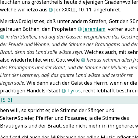
leuchten uns gröstentheils heute diejenigen Gnaden=volle
Schütz,
welche wir ietzo aus
Jer. XXXIII, 10. 11.
angeführet.
einrich:
L
obt Gott
Merckwürdig ist es, daß unter andern Strafen, Gott den Sü
n seinem
getreuen Bothen, den Propheten
Jeremiam
, vorher auch 
L
eiligthum
7
in den Städten, und auf den Gassen, wegnehmen das Geschre
L
Teschner,
der Freude und Wonne, und die Stimme des Bräutigams und der
elchior:
Braut, denn das Land solle wüste seyn.
Welches auch, mit sehr
st Gott für
also wiederhohlet wird, Gott wolle
heraus nehmen allen fr
ich, so
L
rete
7
des Bräutigams und der Braut, und die
Stimme der Mühlen, und
anonym:
Licht der Laternen, daß das gantze Land wüste und zerstöhret
ir glauben
liegen solle.
Wie denn auch der Geist des Herrn, wenn er die
ll an einen
prächtigen Handels=Stadt
Tyrus
, recht lebhafft beschrei
L
ott
7
[S. 3]
ben will, so spricht er,
die Stimme der Sänger und
Seiten=Spieler, Pfeiffer und Posauner, ja die Stimme des
Bräutigams und der Braut, solle nicht mehr in ihr gehöret 
Ach freylich! auch der Mißbrauch der edlen Music, pflegt als