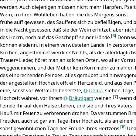
werden. Auch diejenigen müssen nicht mehr Harpfen, Psalte
Wein, in ihren Wohlleben haben,
die des Morgens sonst
frühe auff gewesen, des Sauffens sich zu befleißigen, und 
in die Nacht gesessen, daß sie der Wein erhitzet, aber nic
[6]
des Herrn, noch auf das Geschöpff seiner Hände.
Denn wa
können alsdenn, in einem verwüsteten Lande, in zerstörten
Kirchen, angestimmet werden? Nichts, als die allerkläglichs
Trauer=Lieder, höret man an solchen Orten, wo aller Vorra
weggenommen, und der Müller kein Korn mehr zu mahlen 
des einbrechenden Feindes, alles geraubet und hinweggen
der angestellten Hochzeit offt ein Hertzeleid, und aus den 
eine, sonst vor Weltmuth behertzte,
Delila
, sieben Tage, 
L
[7]
Hochzeit währet,
vor ihrem
Bräutigam
weinen,
wenn d
L
Feinde ihr auf dem Halse stehen, und sie und ihres Vaters
Hauß mit Feuer zu verbrennen drohen. Da verstummen Bra
Freuden, auch so gar am Tage ihrer
Hochzeit, als an einem
[8]
sonst gewöhnlichen Tage der Freude ihres Hertzens.
Un
wenn die Feyertage in Trauer Tage verwandelt werden, hör