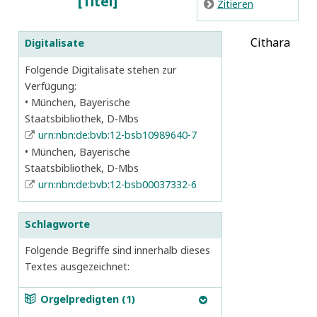
Titel
E
Zitieren
Cithara
Digitalisate
Folgende Digitalisate stehen zur
Verfügung:
München, Bayerische
Staatsbibliothek, D-Mbs
urn:nbn:de:bvb:12-bsb10989640-7
München, Bayerische
Staatsbibliothek, D-Mbs
urn:nbn:de:bvb:12-bsb00037332-6
Schlagworte
Folgende Begriffe sind innerhalb dieses
Textes ausgezeichnet:
a
Orgelpredigten (1)
B
Kirchweih= oder Orgel=Predigt