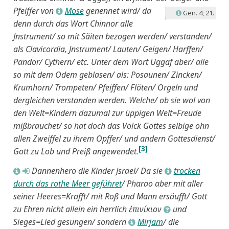
Pfeiffer
von
Mose
genennet wird/ da
L
Gen. 4, 21.
L
denn durch das Wort Chinnor alle
Jnstrument/ so mit Säiten bezogen werden/ verstanden/
als Clavicordia, Jnstrument/ Lauten/ Geigen/ Harffen/
Pandor/ Cythern/ etc. Unter dem Wort Uggaf aber/ alle
so mit dem Odem geblasen/ als: Posaunen/ Zincken/
Krumhorn/ Trompeten/ Pfeiffen/ Flöten/ Orgeln und
dergleichen verstanden werden. Welche/ ob sie wol von
den Welt=Kindern dazumal zur üppigen Welt=Freude
mißbrauchet/ so hat doch das Volck Gottes selbige ohn
allen Zweiffel zu ihrem Opffer/ und andern Gottesdienst/
[3]
Gott zu Lob und Preiß angewendet.
Dannenhero die Kinder Jsrael/ Da sie
trocken
L
M
L
durch das rothe Meer geführet
/ Pharao aber mit aller
seiner Heeres=Krafft/ mit Roß und Mann ersäufft/ Gott
zu Ehren nicht allein ein herrlich ἐπινίκιον
und
J
Sieges=Lied gesungen/ sondern
Mirjam
/ die
L