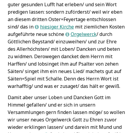
guter gesunden Lufft hat erleben/ und sein Wort
predigen lassen: sondern zuförderst/ weil wir eben
an diesem dritten Oster=Feyertage entschlossen
sind/ das in
hiesiger Kirche
mit ziemlichen Kosten
L
aufgeführte neue schöne
Orgelwerck
/ durch
L
Göttlichen Beystand/ einzuweihen/ und zur Ehre
des Allerhöchsten/ mit Loben/ Dancken und beten
zu widmen. Derowegen dancket dem Herrn mit
Harffen/ und lobsinget ihm auf Psalter von zehen
Säiten/ singet ihm ein neues Lied/ machets gut auf
Säiten=Spiel mit Schalle. Denn des Herrn Wort ist
warhafftig/ und was er zusaget/ das hält er gewiß.
Damit aber unser Loben und Dancken Gott im
Himmel gefallen/ und er sich in unsern
Versammlungen gern finden lassen möge/ so wollen
wir unser neues Orgelwerck Gott zu Ehren zuvor
wieder erklingen lassen/ und darein mit Mund und