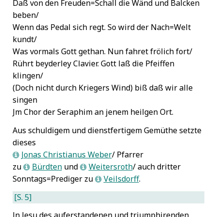
Daß von den Freuden=Schall die Wänd und Balcken
beben/
Wenn das Pedal sich regt. So wird der Nach=Welt
kundt/
Was vormals Gott gethan. Nun fahret frölich fort/
Rührt beyderley Clavier. Gott laß die Pfeiffen
klingen/
(Doch nicht durch Kriegers Wind) biß daß wir alle
singen
Jm Chor der Seraphim an jenem heilgen Ort.
Aus schuldigem und dienstfertigem Gemüthe setzte
dieses
Jonas Christianus Weber
/ Pfarrer
L
zu
Bürdten
und
Weitersroth
/ auch dritter
L
L
Sonntags=Prediger zu
Veilsdorff
.
L
[S. 5]
Jn Jesu des auferstandenen und triumphirenden