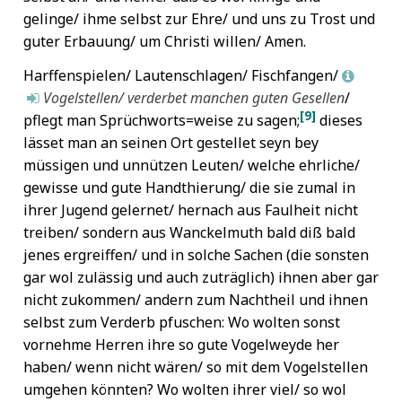
gelinge/ ihme selbst zur Ehre/ und uns zu Trost und
guter Erbauung/ um Christi willen/ Amen.
Harffenspielen/ Lautenschlagen/ Fischfangen/
L
Vogelstellen/ verderbet manchen guten Gesellen
/
M
[9]
pflegt man Sprüchworts=weise zu sagen;
dieses
lässet man an seinen Ort gestellet seyn bey
müssigen und unnützen Leuten/ welche ehrliche/
gewisse und gute Handthierung/ die sie zumal in
ihrer Jugend gelernet/ hernach aus Faulheit nicht
treiben/ sondern aus Wanckelmuth bald diß bald
jenes ergreiffen/ und in solche Sachen (die sonsten
gar wol zulässig und auch zuträglich) ihnen aber gar
nicht zukommen/ andern zum Nachtheil und ihnen
selbst zum Verderb pfuschen: Wo wolten sonst
vornehme Herren ihre so gute Vogelweyde her
haben/ wenn nicht wären/ so mit dem Vogelstellen
umgehen könnten? Wo wolten ihrer viel/ so wol