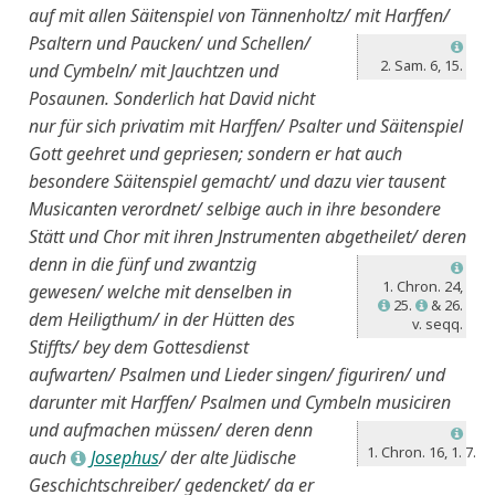
auf mit allen Säitenspiel von Tännenholtz/
mit Harffen/
Psaltern und Paucken/ und Schellen/
L
2. Sam. 6, 15.
und Cymbeln/ mit Jauchtzen und
Posaunen. Sonderlich hat David nicht
nur für sich privatim mit Harffen/ Psalter und Säitenspiel
Gott geehret und gepriesen; sondern er hat auch
besondere Säitenspiel gemacht/ und dazu vier tausent
Musicanten verordnet/ selbige auch in ihre besondere
Stätt und Chor mit ihren Jnstrumenten abgetheilet/ deren
denn in die fünf und zwantzig
L
1. Chron. 24
,
gewesen/ welche mit denselben in
25.
& 26.
L
L
dem Heiligthum/ in der Hütten des
v. seqq.
Stiffts/ bey dem Gottesdienst
aufwarten/ Psalmen und Lieder singen/ figuriren/ und
darunter mit Harffen/ Psalmen und Cymbeln musiciren
und aufmachen müssen/ deren denn
L
1. Chron. 16, 1. 7.
auch
Josephus
/ der alte Jüdische
L
Geschichtschreiber/ gedencket/ da er