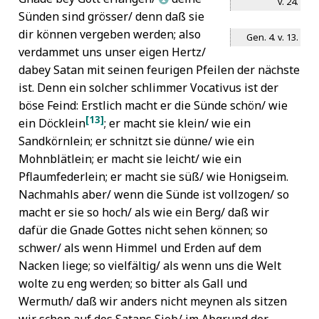
v. 24.
Sünden sind grösser/ denn daß sie
dir können vergeben werden;
also
Gen. 4. v. 13.
verdammet uns unser eigen Hertz/
dabey Satan mit seinen feurigen Pfeilen der nächste
ist. Denn ein solcher schlimmer Vocativus ist der
böse Feind: Erstlich macht er die Sünde schön/ wie
[13]
ein Döcklein
; er macht sie klein/ wie ein
Sandkörnlein; er schnitzt sie dünne/ wie ein
Mohnblätlein; er macht sie leicht/ wie ein
Pflaumfederlein; er macht sie süß/ wie Honigseim.
Nachmahls aber/ wenn die Sünde ist vollzogen/ so
macht er sie so hoch/ als wie ein Berg/ daß wir
dafür die Gnade Gottes nicht sehen können; so
schwer/ als wenn Himmel und Erden auf dem
Nacken liege; so vielfältig/ als wenn uns die Welt
wolte zu eng werden; so bitter als Gall und
Wermuth/ daß wir anders nicht meynen als sitzen