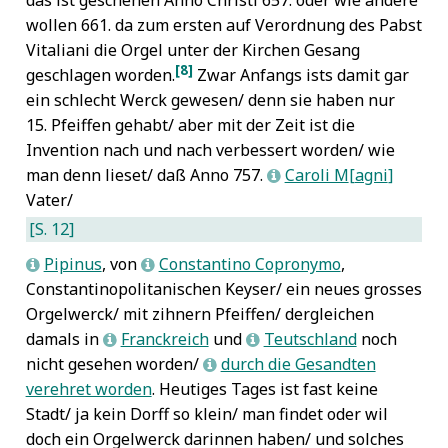
wollen 661. da zum ersten auf Verordnung des Pabst
Vitaliani die Orgel unter der Kirchen Gesang
[8]
geschlagen worden.
Zwar Anfangs ists damit gar
ein schlecht Werck gewesen/ denn sie haben nur
15. Pfeiffen gehabt/ aber mit der Zeit ist die
Invention nach und nach verbessert worden/ wie
man denn lieset/ daß Anno 757.
Caroli M
agni
L
Vater/
[S. 12]
Pipinus
, von
Constantino Copronymo
,
L
L
Constantinopolitanischen Keyser/ ein neues grosses
Orgelwerck/ mit zihnern Pfeiffen/ dergleichen
damals in
Franckreich
und
Teutschland
noch
L
L
nicht gesehen worden/
durch die Gesandten
L
verehret worden
. Heutiges Tages ist fast keine
Stadt/ ja kein Dorff so klein/ man findet oder wil
doch ein Orgelwerck darinnen haben/ und solches