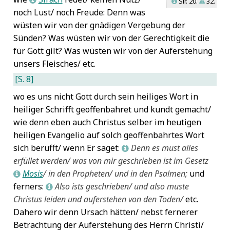
Sir. 20.
32.
L
W
noch Lust/ noch Freude: Denn was
wüsten wir von der gnädigen Vergebung der
Sünden? Was wüsten wir von der Gerechtigkeit die
für Gott gilt? Was wüsten wir von der Auferstehung
unsers Fleisches/ etc.
[S. 8]
wo es uns nicht Gott durch sein heiliges Wort in
heiliger Schrifft geoffenbahret und kundt gemacht/
wie denn eben auch Christus selber im heutigen
heiligen Evangelio auf solch geoffenbahrtes Wort
sich berufft/ wenn Er saget:
Denn es must alles
L
erfüllet werden/ was von mir geschrieben ist im Gesetz
Mosis
/ in den Propheten/ und in den Psalmen;
und
L
ferners:
Also ists geschrieben/ und also muste
L
Christus leiden und auferstehen von den Toden/
etc.
Dahero wir denn Ursach hätten/ nebst fernerer
Betrachtung der Auferstehung des Herrn Christi/