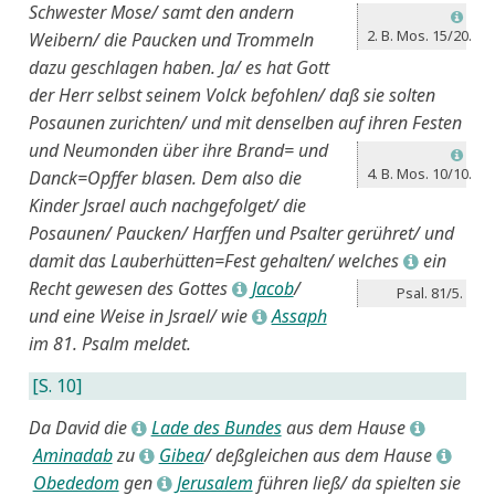
Schwester Mose/
samt den andern
L
2. B. Mos. 15/20.
Weibern/ die Paucken und Trommeln
dazu geschlagen haben. Ja/ es hat Gott
der Herr selbst seinem Volck befohlen/ daß sie solten
Posaunen zurichten/ und mit denselben auf ihren Festen
und Neumonden
über ihre Brand= und
L
4. B. Mos. 10/10.
Danck=Opffer blasen. Dem also die
Kinder Jsrael auch nachgefolget/ die
Posaunen/ Paucken/ Harffen und Psalter gerühret/ und
damit das Lauberhütten=Fest gehalten/ welches
ein
L
Recht gewesen des Gottes
Jacob
/
L
Psal. 81/5.
und eine Weise in Jsrael/ wie
Assaph
L
im 81. Psalm meldet.
[S. 10]
Da David die
Lade des Bundes
aus dem Hause
L
L
Aminadab
zu
Gibea
/ deßgleichen aus dem Hause
L
L
Obededom
gen
Jerusalem
führen ließ/ da spielten sie
L