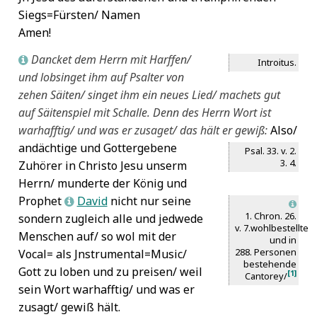
Siegs=Fürsten/ Namen
Amen!
Dancket dem Herrn mit Harffen/
L
Introitus.
und lobsinget ihm auf Psalter von
zehen Säiten/ singet ihm ein neues Lied/ machets gut
auf Säitenspiel mit Schalle. Denn des Herrn Wort ist
warhafftig/ und was er zusaget/ das hält er gewiß:
Also/
andächtige und Gottergebene
Psal. 33. v. 2.
3. 4.
Zuhörer in Christo Jesu unserm
Herrn/ munderte der König und
Prophet
David
nicht nur seine
L
L
1. Chron. 26.
sondern zugleich alle und jedwede
v. 7.
wohlbestellte
Menschen auf/ so wol mit der
und in
288. Personen
Vocal= als Jnstrumental=Music/
bestehende
Gott zu loben und zu preisen/ weil
[1]
Cantorey/
sein Wort warhafftig/ und was er
zusagt/ gewiß hält.