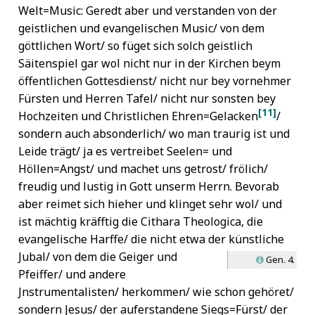
Welt=Music: Geredt aber und verstanden von der
geistlichen und evangelischen Music/ von dem
göttlichen Wort/ so füget sich solch geistlich
Säitenspiel gar wol nicht nur in der Kirchen beym
öffentlichen Gottesdienst/ nicht nur bey vornehmer
Fürsten und Herren Tafel/ nicht nur sonsten bey
[11]
Hochzeiten und Christlichen Ehren=Gelacken
/
sondern auch absonderlich/ wo man traurig ist und
Leide trägt/ ja es vertreibet Seelen= und
Höllen=Angst/ und machet uns getrost/ frölich/
freudig und lustig in Gott unserm Herrn. Bevorab
aber reimet sich hieher und klinget sehr wol/ und
ist mächtig kräfftig die Cithara Theologica, die
evangelische Harffe/ die nicht etwa der künstliche
Jubal/
von dem die Geiger und
Gen. 4.
L
Pfeiffer/ und andere
Jnstrumentalisten/ herkommen/ wie schon gehöret/
sondern Jesus/ der auferstandene Siegs=Fürst/ der