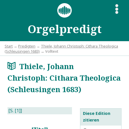
S
Orgelpredigt
Start
→
Predigten
→
Thiele, Johann Christoph: Cithara Theologica
(Schleusingen 1683)
→ Volltext
Thiele, Johann
a
Christoph: Cithara Theologica
(Schleusingen 1683)
[S. [1]]
Diese Edition
zitieren