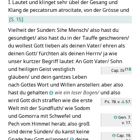
I. Lautet und klinget sehr übel der Gesang und
Klang de peccatorum atrocitate, von der Grösse und
[S. 15]
Vielheit der Sünden: Sihe Mensch/ also hast du
gesündiget/ also hast du in der Tauffe geschworen/
du wollest Gott lieben als deinen Vater/ ehren als
deinen Gott/ fürchten als deinen Herrn/ ja wie
unser kurtzer Begriff lautet: An Gott Vater/ Sohn
und heiligen Geist
vestiglich
[12]
Cap. IV.
gläuben/ und dein gantzes Leben
nach Gottes Wort und Willen anstellen: aber also
hast du gehalten
wie ein loser Bogen/
und also
L
wird Gott dich straffen wie die erste
Ps. 78. v.
57.
W
Welt mit der Sündfluth/
wie Sodom
und Gomorra mit Schwefel und
Gen. 7.
L
v. 17.
Pech vom Himmel herab;
also groß
sind deine Sünden/ du kanst keine
Cap. 19.
L
Gnade bey Gott erlangen/
deine
L