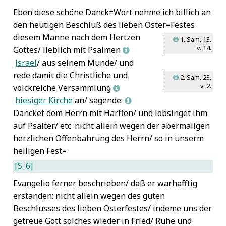
Eben diese schöne Danck=Wort nehme ich billich an
den heutigen Beschluß des lieben Oster=Festes
diesem Manne
nach dem Hertzen
1. Sam. 13.
L
v. 14.
Gottes/ lieblich mit Psalmen
L
Jsrael
/ aus seinem Munde/
und
rede damit die Christliche und
2. Sam. 23.
L
v. 2.
volckreiche Versammlung
L
hiesiger Kirche
an/ sagende:
L
Dancket dem Herrn mit Harffen/ und lobsinget ihm
auf Psalter/
etc. nicht allein wegen der abermaligen
herzlichen Offenbahrung des Herrn/ so in unserm
heiligen Fest=
[S. 6]
Evangelio ferner beschrieben/ daß er warhafftig
erstanden: nicht allein wegen des guten
Beschlusses des lieben Osterfestes/ indeme uns der
getreue Gott solches wieder in Fried/ Ruhe und