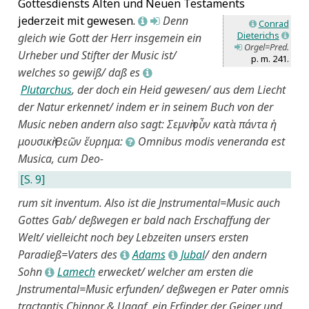
Gottesdiensts Alten und Neuen Testaments
jederzeit mit gewesen.
Denn
L
M
Conrad
L
Dieterichs
gleich wie Gott der Herr insgemein ein
L
Orgel=Pred.
M
Urheber und Stifter der Music ist/
p. m. 241.
welches so gewiß/ daß es
L
Plutarchus
, der doch ein Heid gewesen/ aus dem Liecht
der Natur erkennet/ indem er in seinem Buch von der
Music neben andern also sagt:
Σεμνὴ οὖν κατὰ πάντα ἡ
μουσικὴ Θεῶν ἕυρημα:
Omnibus modis veneranda est
J
Musica, cum Deo-
[S. 9]
rum sit inventum.
Also ist die Jnstrumental=Music auch
Gottes Gab/ deßwegen er bald nach Erschaffung der
Welt/ vielleicht noch bey Lebzeiten unsers ersten
Paradieß=Vaters des
Adams
Jubal
/ den andern
L
L
Sohn
Lamech
erwecket/ welcher am ersten die
L
Jnstrumental=Music erfunden/ deßwegen er Pater omnis
tractantis Chinnor & Uggaf, ein Erfinder der Geiger und