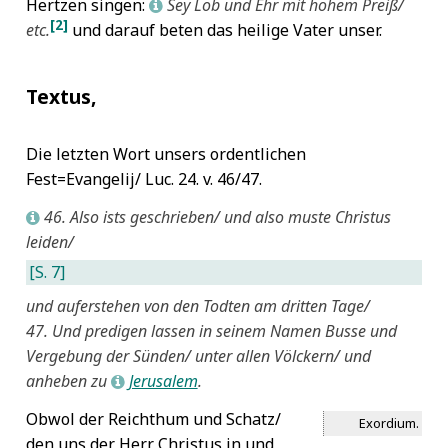
Hertzen singen:
Sey Lob und Ehr mit hohem Preiß/
L
[2]
etc.
und darauf beten das heilige Vater unser.
Textus,
Die letzten Wort unsers ordentlichen
Fest=Evangelij/ Luc. 24. v. 46/47.
46. Also ists geschrieben/ und also muste Christus
L
leiden/
[S. 7]
und auferstehen von den Todten am dritten Tage/
47. Und predigen lassen in seinem Namen Busse und
Vergebung der Sünden/ unter allen Völckern/ und
anheben zu
Jerusalem
.
L
Obwol der Reichthum und Schatz/
Exordium.
den uns der Herr Christus in und