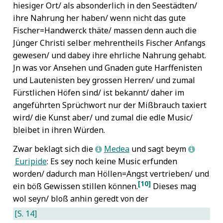
hiesiger Ort/ als absonderlich in den Seestädten/
ihre Nahrung her haben/ wenn nicht das gute
Fischer=Handwerck thäte/ massen denn auch die
Jünger Christi selber mehrentheils Fischer Anfangs
gewesen/ und dabey ihre ehrliche Nahrung gehabt.
Jn was vor Ansehen und Gnaden gute Harffenisten
und Lautenisten bey grossen Herren/ und zumal
Fürstlichen Höfen sind/ ist bekannt/ daher im
angeführten Sprüchwort nur der Mißbrauch taxiert
wird/ die Kunst aber/ und zumal die edle Music/
bleibet in ihren Würden.
Zwar beklagt sich die
Medea
und sagt beym
L
L
Euripide
: Es sey noch keine Music erfunden
worden/ dadurch man Höllen=Angst vertrieben/ und
[10]
ein böß Gewissen stillen können.
Dieses mag
wol seyn/ bloß anhin geredt von der
[S. 14]