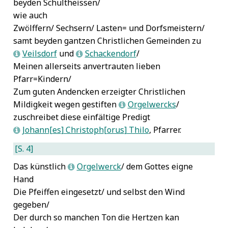
beyden Schultheissen/
Plutarch
7
wie auch
Roßteuscher, Johann
7
Zwölffern/ Sechsern/ Lasten= und Dorfsmeistern/
Salomo
7
samt beyden gantzen Christlichen Gemeinden zu
Samuel
7
Saul
7
Veilsdorf
und
Schackendorf
/
L
L
Schneider, Theodor
7
Meinen allerseits anvertrauten lieben
Seneca, Lucius Annaeus
7
Pfarr=Kindern/
Sirach, Jesus
7
Zum guten Andencken erzeigter Christlichen
Speratus, Paul
7
Mildigkeit wegen gestiften
Orgelwercks
/
L
Theodosius II.
7
zuschreibet diese einfältige Predigt
Thiele, Johann Christoph
7
Johann
es
Christoph
orus
Thilo
, Pfarrer.
L
Vitalianus
7
Wagner, Marcus
7
[S. 4]
Weber, Jonas Christianus
7
Das künstlich
Orgelwerck
/ dem Gottes eigne
L
Weller, Matthias
7
Hand
Zwinger, Theodor
7
Die Pfeiffen eingesetzt/ und selbst den Wind
gegeben/
Der durch so manchen Ton die Hertzen kan