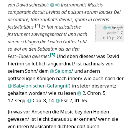
von David schreibet:
Instrumentis Musicis
L
M
comparatis docuit Levitas ad pulsum eorum laudes Dei
decantare, tàm Sabbatis diebus, quàm in coeteris
[4]
festivitatibus.
Er hat musicalische
Joseph.
L
M
antiq.
I: 7,
Jnstrument zuwegegebracht/ und nach
c. 10. p. 201.
deren schlagen die Leviten Gottes Lob/
so wol an den Sabbath= als an den
[5]
Fest=Tagen gelernet.
Und eben dieses/ was David
hierinn so löblich angeordnet/ ist nachmals von
seinem Sohn/ dem
Salomo
/ und andern
L
gottseeligen Königen nach ihnen/ wie auch nach der
Babylonischen Gefängniß
in steter observantz
L
gehalten worden/ wie zu lesen
2. Chron. 5,
L
12. seqq.
Cap. 8, 14.
Esr. 2, 41. 65.
L
L
Jn was vor Ansehen die Music bey den Heiden
gewesen/ ist leicht daraus zu erkennen/ wenn sie
von ihren Musicanten dichten/ daß durch