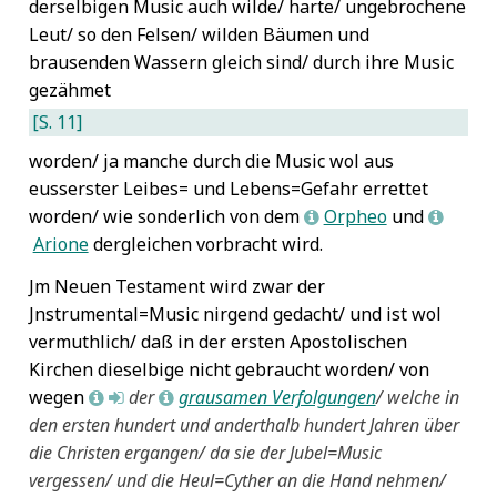
derselbigen Music auch wilde/ harte/ ungebrochene
Leut/ so den Felsen/ wilden Bäumen und
brausenden Wassern gleich sind/ durch ihre Music
gezähmet
[S. 11]
worden/ ja manche durch die Music wol aus
eusserster Leibes= und Lebens=Gefahr errettet
worden/ wie sonderlich von dem
Orpheo
und
L
L
Arione
dergleichen vorbracht wird.
Jm Neuen Testament wird zwar der
Jnstrumental=Music nirgend gedacht/ und ist wol
vermuthlich/ daß in der ersten Apostolischen
Kirchen dieselbige nicht gebraucht worden/ von
wegen
der
grausamen Verfolgungen
/ welche in
L
M
L
den ersten hundert und anderthalb hundert Jahren über
die Christen ergangen/ da sie der Jubel=Music
vergessen/ und die Heul=Cyther an die Hand nehmen/