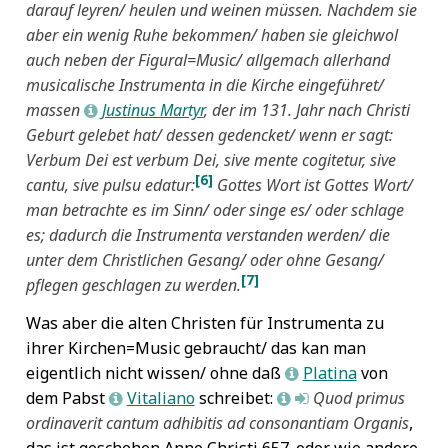
darauf leyren/ heulen und weinen müssen. Nachdem sie
aber ein wenig Ruhe bekommen/ haben sie gleichwol
auch neben der Figural=Music/ allgemach allerhand
musicalische Instrumenta in die Kirche eingeführet/
massen
Justinus Martyr
, der im 131. Jahr nach Christi
L
Geburt gelebet hat/ dessen gedencket/ wenn er sagt:
Verbum Dei est verbum Dei, sive mente cogitetur, sive
[6]
cantu, sive pulsu edatur
:
Gottes Wort ist Gottes Wort/
man betrachte es im Sinn/ oder singe es/ oder schlage
es;
dadurch die Instrumenta verstanden werden/ die
unter dem Christlichen Gesang/ oder ohne Gesang/
[7]
pflegen geschlagen zu werden.
Was aber die alten Christen für Instrumenta zu
ihrer Kirchen=Music gebraucht/ das kan man
eigentlich nicht wissen/ ohne daß
Platina
von
L
dem Pabst
Vitaliano
schreibet:
Quod primus
L
L
M
ordinaverit cantum adhibitis ad consonantiam Organis
,
das ist geschehen Anno Christi 657. oder wie andere