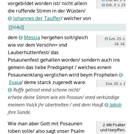
vorgebildet worden ist/ nicht allein
Ioh. 3. v. 23
L
die rüffende Stimm in der Wüsten/
Johannes der Tauffer
/ welcher von
L
[[H4v]]
dem
Messia
hergehen solt/gleich
L
Lev. 23. v.
L
24. 34.
wie vor dem Versöhn= vnd
Lauberhüttenfest/ das
Posaunenfest gehalten worden/ sondern auch ins
gemein das liebe Predigampt / welches einem
Posaunenklang verglichen wird beym Propheten
L
Esaia
/ deme
starck zugeredt ware:
Esa. 58. v. 1
Ruffe getrost vnnd schone nicht/
L
erhebe deine Stimm wie ein Posaun/ vnnd verkündige
meinem Volck jhr übertretten / vnd dem Hauß
Jakob
L
jhre Sünde.
Wie man aber Gott mit Posaunen
2. Mit Psalter
und Harpffen.
loben solle/ also sagt vnser Psalm