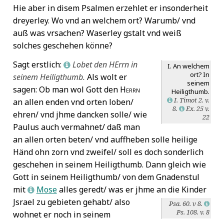
Hie aber in disem Psalmen erzehlet er insonderheit
dreyerley. Wo vnd an welchem ort? Warumb/ vnd
auß was vrsachen? Waserley gstalt vnd weiß
solches geschehen könne?
Sagt erstlich:
Lobet den
HE
rrn in
L
I. An welchem
ort? In
seinem Heiligthumb.
Als wolt er
seinem
sagen: Ob man wol Gott den
Herrn
Heiligthumb.
I. Timot 2. v.
an allen enden vnd orten loben/
L
8.
Ex. 25 v.
L
ehren/ vnd jhme dancken solle/ wie
22
Paulus auch vermahnet/ daß man
an allen orten beten/ vnd auffheben solle heilige
Händ ohn zorn vnd zweifel/ soll es doch sonderlich
geschehen in seinem Heiligthumb. Dann gleich wie
Gott in seinem Heiligthumb/ von dem Gnadenstul
mit
Mose
alles geredt/ was er jhme an die Kinder
L
Jsrael
zu gebieten gehabt/ also
Psa. 60. v 8.
L
Ps. 108. v. 8
wohnet er noch in seinem