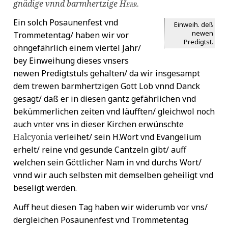
gnädige vnnd barmhertzige
Herr
.
Ein solch Posaunenfest vnd
Einweih. deß
newen
Trommetentag/ haben wir vor
Predigtst.
ohngefährlich einem viertel Jahr/
bey Einweihung dieses vnsers
newen Predigtstuls gehalten/ da wir insgesampt
dem trewen barmhertzigen Gott Lob vnnd Danck
gesagt/ daß er in diesen gantz gefährlichen vnd
bekümmerlichen zeiten vnd läufften/ gleichwol noch
auch vnter vns in dieser Kirchen erwünschte
Halcyonia
verleihet/ sein H.Wort vnd Evangelium
erhelt/ reine vnd gesunde Cantzeln gibt/ auff
welchen sein Göttlicher Nam in vnd durchs Wort/
vnnd wir auch selbsten mit demselben geheiligt vnd
beseligt werden.
Auff heut diesen Tag haben wir widerumb vor vns/
dergleichen Posaunenfest vnd Trommetentag