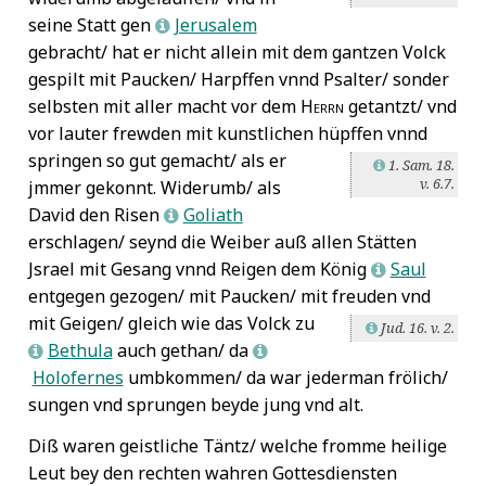
seine Statt gen
Jerusalem
L
gebracht/ hat er nicht allein mit dem gantzen Volck
gespilt mit Paucken/ Harpffen vnnd Psalter/ sonder
selbsten mit aller macht vor dem
Herrn
getantzt/ vnd
vor lauter frewden mit kunstlichen hüpffen vnnd
springen
so gut gemacht/ als er
1. Sam. 18.
L
v. 6.7.
jmmer gekonnt. Widerumb/ als
David den Risen
Goliath
L
erschlagen/ seynd die Weiber auß allen Stätten
Jsrael mit Gesang vnnd Reigen dem König
Saul
L
entgegen gezogen/ mit Paucken/ mit freuden vnd
mit Geigen/
gleich wie das Volck zu
Jud. 16. v. 2.
L
Bethula
auch gethan/ da
L
L
Holofernes
umbkommen/ da war jederman frölich/
sungen vnd sprungen beyde jung vnd alt.
Diß waren geistliche Täntz/ welche fromme heilige
Leut bey den rechten wahren Gottesdiensten