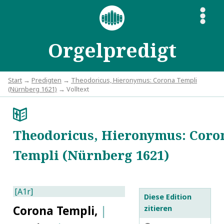
S
Orgelpredigt
Start
→
Predigten
→
Theodoricus, Hieronymus: Corona Templi
(Nürnberg 1621)
→ Volltext
a
Theodoricus, Hieronymus: Coro
Templi (Nürnberg 1621)
[A1r]
Diese Edition
Corona Templi,
|
zitieren