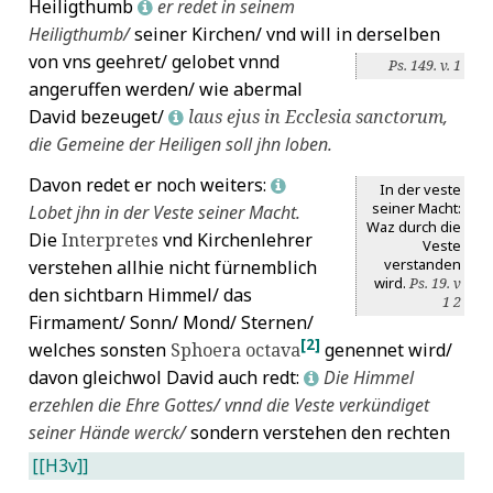
Heiligthumb
er redet in seinem
L
Heiligthumb/
seiner Kirchen/ vnd will in derselben
von vns geehret/ gelobet vnnd
Ps. 149. v. 1
angeruffen werden/ wie abermal
David bezeuget/
laus ejus in Ecclesia sanctorum
,
L
die Gemeine der Heiligen soll jhn loben.
Davon redet er noch weiters:
L
In der veste
seiner Macht:
Lobet jhn in der Veste seiner Macht.
Waz durch die
Die
Interpretes
vnd Kirchenlehrer
Veste
verstanden
verstehen allhie nicht fürnemblich
wird.
Ps. 19. v
den sichtbarn Himmel/ das
1 2
Firmament/ Sonn/ Mond/ Sternen/
[2]
welches sonsten
Sphoera octava
genennet wird/
davon gleichwol David auch redt:
Die Himmel
L
erzehlen die Ehre Gottes/ vnnd die Veste verkündiget
seiner Hände werck/
sondern verstehen den rechten
[[H3v]]