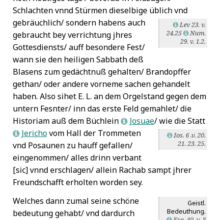
Schlachten vnnd Stürmen dieselbige üblich vnd
gebräuchlich/ sondern habens
auch
Lev 23. v.
L
24.25
Num.
gebraucht bey verrichtung jhres
L
29. v. 1.2.
Gottesdiensts/ auff besondere Fest/
wann sie den heiligen Sabbath deß
Blasens zum gedächtnuß gehalten/ Brandopffer
gethan/ oder andere vorneme sachen gehandelt
haben. Also sihet E. L. an dem Orgelstand gegen dem
untern Fesnter/ inn das erste Feld gemahlet/ die
Historiam auß dem Büchlein
Josuae
/ wie die Statt
L
Jericho
vom Hall der Trommeten
L
Ios. 6 .v. 20.
L
21. 23. 25.
vnd Posaunen zu hauff gefallen/
eingenommen/ alles drinn verbant
[sic] vnnd erschlagen/ allein Rachab sampt jhrer
Freundschafft erholten worden sey.
Welches dann zumal seine schöne
Geistl.
Bedeuthung.
bedeutung gehabt/ vnd dardurch
Esa. 40. v. 3
L