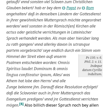
getauft/ vnnd sonsten viel Sclaven zum Christlichen
Glauben bekert/ hab er bey dem
Papst
zu
Rom
L
L
angehalten/ daß in denselben Ländern der Gottesdienst
in jhrer gewöhnlichen Muttersprach möchte angeordnet
werden/ weil sonsten in der Römisch[en] Kirchen alle
actus
oder geistliche verrichtungen in Lateinischer
Sprach verhandelt werden. Als man aber hierüber lang
zu rath gangen/ vnnd allerley davon
in utranque
partem
vorgebracht/ seye endlich durch ein Stimm vom
Himmel der Streit eben auß vnserm
Ps 150. v. 6.
Phil. 2. v. 11.
Psalmen entscheiden worden:
Omnis
Indeque
Spiritus laudet Dominum & omnis
datum Cyrillo
indultum.
lingua confiteatur ipsum
, Alles/ was
Athem hat lobe den
Herrn
/ vnd alle
Zunge bekenne jhn. Darauff diese Resolution erfolget/
daß die Sclavonier auch in jhrer Muttersprach das
Evangelium predigen/ vnnd jre Gottesdienst verrichten
[8]
mögen.
Also billich dieser Spruch noch bey allen