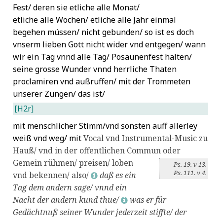
Schnepf, Dietrich
7
Fest/ deren sie etliche alle Monat/
Schütz, Heinrich
7
etliche alle Wochen/ etliche alle Jahr einmal
Sirach, Jesus
7
begehen müssen/ nicht gebunden/ so ist es doch
Solinus, Gaius Julius
7
vnserm lieben Gott nicht wider vnd entgegen/ wann
Spangenberg, Cyriacus
7
wir ein Tag vnnd alle Tag/ Posaunenfest halten/
Steinfeld, Gottfried
7
seine grosse Wunder vnnd herrliche Thaten
Stephan II. (Papst)
7
proclamiren vnd außruffen/ mit der Trommeten
Svatopluk I. von Mähren
7
unserer Zungen/ das ist/
Theodosius I.
7
Trotzendorf, Valentin
7
[H2r]
Vermigli, Pietro Martire
7
mit menschlicher Stimm/vnd sonsten auff allerley
Vincentius, Caspar
7
weiß vnd weg/ mit
Vocal vnd
Instrumental-Music zu
Vitalianus
7
Hauß/ vnd in der offentlichen Commun oder
Weichsel, Johann
7
Gemein rühmen/ preisen/
loben
Zephania
7
Ps. 19. v 13.
Ps. 111. v 4.
vnd bekennen/ also/
daß es ein
Zethos
7
L
Tag dem andern sage/ vnnd ein
Nacht der andern kund thue/
was er für
L
Gedächtnuß seiner Wunder jederzeit stiffte/ der