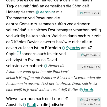
oder/ wie es genennet worden/ den Trommeten
Nas, Johannes
7
Tag/ darumb/ daß an demselben die Söhn deß
Nebukadnezar II
7
Hohenpriesters
Aaronis
/ mit
L
Num. 29.v.1.
L
Nicephorus Callistus
7
Trommeten vnd Posaunen die
Olympius
7
gantze Gemein zusammen ruffen vnd erinnern
Orpheus
7
sollen/ daß sie solches Fest besagter vrsachen heilig
Parrhasios
7
vnd wirdig halten solten. Welches dann noch zur zeit
Paulus von Samosata
7
deß Königs Davids geweret hat/ wie nicht allein
Paulus von Tarsus
7
davon zu lesen ist im Büchlein
Syrachs
am 47.
L
Piccolomini, Enea Silvio de'
7
[1]
Capit.
sondern auch im ein vnd
Pippin
7
Syr. 47.v.12.
L
achtzigsten Psalm/ da David
Platina, Bartolomeo
7
selbsten vermahnet:
Nemet die
Plato
7
L
Ps. 81.v.3.4 5.
Plutarch
7
Psalmen/ vnnd gebt her die Paucken/
Praetorius, Michael
7
lieblich Harpffen mit Psaltern/ Blaset im Newmonden die
Raphael
7
Posaunen in unserm Fest der Laubrüst. Dann solchs ist
Salomo
7
eine weiß in Jsrael/ vnd ein recht deß Gottes
Jacob
.
L
Sartorius, Johann Friedrich
7
Wiewol wir nun nach der Lehr deß
Saul
7
Gal 4 v.10
L
L
Col. 2. v.16 17.
Schickhardt, Heinrich
7
Apostels
Pauli
an die Jüdische
L