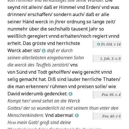
seynd nit allein/ daß er Himmel vnd Erden/ vnd was
drinnen/ erschaffen/ sondern auch/ daß er alle
seiner Händ werck in jhrer ordnung so lange zeit/
nunmehr über die sechshalb tausent Jahr so
weißlich geregiert vnnd erhalten/noch regiert vnnd
erhelt.
Das gröste vnd herrlichste
Ps 104. v 14
L
Werck aber ist/
daß er durch
L
seinen
allerliebsten eingebornen Sohn
1. Joh. 3. v. 8
die werck des Teuffels zerstört/
vns
von Sünd vnd Todt geholffen/ ewig gerecht vnnd
selig gemacht hat. Diß sind lauter herrliche Thaten/
die man erkennen/ rühmen vnd preisen solle/ wie
David widerumb gedencket:
L
Psa. 66. v. 4
Kompt her/ vnnd sehet an die Werck
Gottes/ der so wunderlich ist mit seinem thun vnter den
Menschenkindern.
Vnd abermal:
L
Psa. 40. v 6
Herr
mein Gott/ groß sind deine