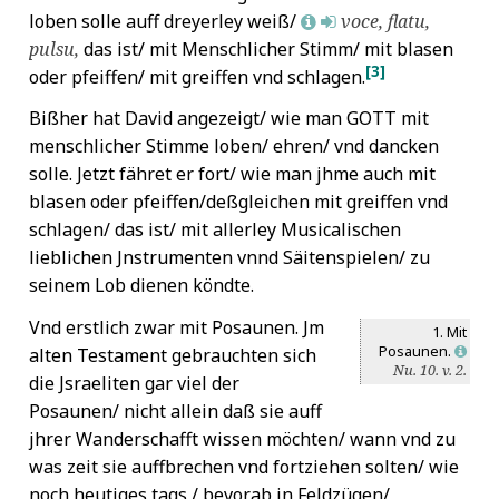
loben solle auff dreyerley weiß/
voce, flatu,
L
M
pulsu,
das ist/ mit Menschlicher Stimm/ mit blasen
[3]
oder pfeiffen/ mit greiffen vnd schlagen.
Bißher hat David angezeigt/ wie man
GOTT
mit
menschlicher Stimme loben/ ehren/ vnd dancken
solle. Jetzt fähret er fort/ wie man jhme auch mit
blasen oder pfeiffen/deßgleichen mit greiffen vnd
schlagen/ das ist/ mit allerley Musicalischen
lieblichen Jnstrumenten vnnd Säitenspielen/ zu
seinem Lob dienen köndte.
Vnd erstlich zwar mit Posaunen. Jm
1. Mit
Posaunen.
alten Testament gebrauchten sich
L
Nu. 10. v. 2.
die Jsraeliten gar viel der
Posaunen/ nicht allein daß sie auff
jhrer Wanderschafft wissen möchten/ wann vnd zu
was zeit sie auffbrechen vnd fortziehen solten/ wie
noch heutiges tags / bevorab in Feldzügen/