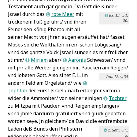
Testament auch gar gemein. Da Gott die Kinder
Jsrael durch das
rote Meer
mit
L
Ex. 15. v. 1.
L
20.
trockenem Fuß geführt/ vnd ihren
Feind/ den König Pharao mit all
seiner Macht vor jhren augen ersäuffet hat/ fasset
Moses solche Wolthaten in ein schön Lobgesang/
vnnd das gantze Volck Jsrael sungen es mit frölicher
stimm/
Miriam
aber/
Aaronis
Schwester/ vnnd
L
L
mit jhr alle Weiber giengen mit Paucken am Reigen/
vnd lobeten Gott. Also sihet E. L.
im
Iud. 12. v. 34
andern Feld am Orgelstand/ wie
L
Jephtah
der Fürst Jsrael / nach erlangter victoria
wider die Ammoniter/ von seiner einigen
Tochter
L
zu Mitzpa mit Paucken vnnd Reigen empfangen/
vnnd jhme dardurch gratuliert vnnd glück gebotten
worden seye. Jn gleichem/ da David die entfrembdte
Laden
deß Bunds den Philistern
2. Sam. 6. v.
L
5.
widerumb abgelauffen/ vnd in