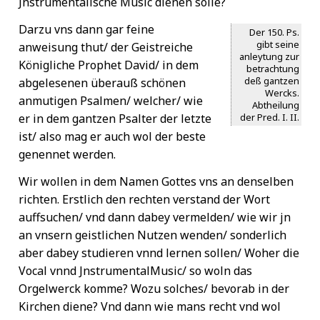
Jnstrumentalische Music dienen solle?
Darzu vns dann gar feine
Der 150. Ps.
gibt seine
anweisung thut/ der Geistreiche
anleytung zur
Königliche Prophet David/ in dem
betrachtung
deß gantzen
abgelesenen überauß schönen
Wercks.
anmutigen Psalmen/ welcher/ wie
Abtheilung
der Pred. I. II.
er in dem gantzen Psalter der letzte
ist/ also mag er auch wol der beste
genennet werden.
Wir wollen in dem Namen Gottes vns an denselben
richten. Erstlich den rechten verstand der Wort
auffsuchen/ vnd dann dabey vermelden/ wie wir jn
an vnsern geistlichen Nutzen wenden/ sonderlich
aber dabey studieren vnnd lernen sollen/ Woher die
Vocal vnnd JnstrumentalMusic/ so woln das
Orgelwerck komme? Wozu solches/ bevorab in der
Kirchen diene? Vnd dann wie mans recht vnd wol