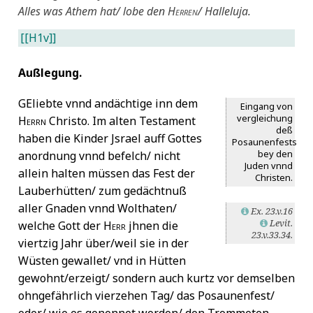
Jubal
7
Alles was Athem hat/ lobe den
Herren
/ Halleluja.
Judit
7
[[H1v]]
Karl der Große
7
Konstantin V. von Byzanz
7
Kybele
7
Außlegung.
Kyrill von Saloniki
7
GE
liebte vnnd andächtige inn dem
Lasso, Orlando di
7
Eingang von
vergleichung
Luther, Martin
7
Herrn
Christo. Im alten Testament
deß
Maffei, Raffaello
7
haben die Kinder Jsrael auff Gottes
Posaunenfests
Maiolo, Simeone
7
bey den
anordnung vnnd befelch/ nicht
Juden vnnd
Maior, Johann
7
allein halten müssen das Fest der
Christen.
Mantuanus, Baptista
7
Lauberhütten/ zum gedächtnuß
Marcella (Heilige)
7
aller Gnaden vnnd Wolthaten/
Ex. 23.v.16
L
Maria
7
Levit.
welche Gott der
Herr
jhnen die
L
Marsyas
7
23.v.33.34.
viertzig Jahr über/weil sie in der
Mathesius, Johannes
7
Wüsten gewallet/ vnd in Hütten
Midas
7
gewohnt/erzeigt/ sondern auch kurtz vor demselben
Mirjam
7
ohngefährlich vierzehen Tag/ das Posaunenfest/
Moses
7
Nagel, Bartholomaeus
7