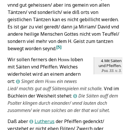
vnnd gut geheissen/ aber ins gemein von allen
Täntzen/ vnd sonderlich/ wie diß orts von
geistlichen Täntzen kan es nicht gebillicht werden.
Es ist gar zu viel geredt/ dann ja Miriam/ David vnd
andere heilige Menschen Gottes nicht vom Teuffel/
sondern viel mehr von dem H. Geist zum tantzen
[5]
bewegt worden seynd.
Wir sollen ferners den
Herrn
loben
4. Mit Säiten
und Pfeiffen.
mit Säiten vnd Pfeiffen. Welches
Psa. 33. v. 3.
widerholet wird an einem andern
ort:
Singet dem
Herrn
ein newes
L
Lied/ machts gut auff Säitenspielen mit schalle.
Vnd im
Büchlein der Weisheit stehet:
Die Säiten auff dem
L
Psalter klingen durch einander/ vnnd lauten doch
zusammen/ wie man solches an der that wol sihet.
Daß aber
Lutherus
der Pfeiffen gedenckt/
L
verstehet er nicht eben Flöten/ Zwerch oder