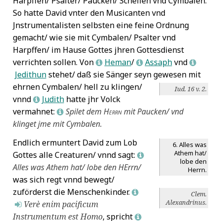
Harpffen/ Psalter/ Paucken/ Schellen vnd Cymbalen.
So hatte David vnter den Musicanten vnd
Jnstrumentalisten selbsten eine feine Ordnung
gemacht/ wie sie mit Cymbalen/ Psalter vnd
Harpffen/ im Hause Gottes jhren Gottesdienst
verrichten sollen. Von
Heman
/
Assaph
vnd
L
L
L
Jedithun
stehet/ daß sie Sänger seyn gewesen mit
ehrnen
Cymbalen/ hell zu klingen/
Iud. 16 v. 2.
vnnd
Judith
hatte jhr Volck
L
vermahnet:
Spilet dem
Herrn
mit Paucken/ vnd
L
klinget jme mit Cymbalen.
Endlich ermuntert David zum Lob
6. Alles was
Athem hat/
Gottes alle Creaturen/ vnnd sagt:
L
lobe den
Alles was Athem hat/ lobe den
HE
rrn/
Herrn.
was sich regt vnnd bewegt/
zuförderst die Menschenkinder.
L
Clem.
Alexandrinus.
Verè enim pacificum
M
Instrumentum est Homo
, spricht
L