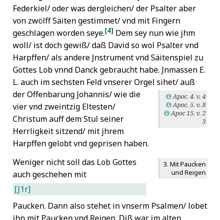
Federkiel/ oder was dergleichen/ der Psalter aber
von zwölff Säiten gestimmet/ vnd mit Fingern
[4]
geschlagen worden seye.
Dem sey nun wie jhm
woll/ ist doch gewiß/ daß David so wol Psalter vnd
Harpffen/ als andere Jnstrument vnd Säitenspiel zu
Gottes Lob vnnd Danck gebraucht habe. Jnmassen E.
L. auch im sechsten Feld vnserer Orgel sihet/ auß
der Offenbarung
Johannis/ wie die
Apoc. 4. v. 4
L
Apoc. 5. v. 8
vier vnd zweintzig Eltesten/
L
Apoc 15. v. 2
L
Christum auff dem Stul seiner
3
Herrligkeit sitzend/ mit jhrem
Harpffen gelobt vnd geprisen haben.
Weniger nicht soll das Lob Gottes
3. Mit Paucken
und Reigen
auch geschehen mit
[J1r]
Paucken. Dann also stehet in vnserm Psalmen/ lobet
jhn mit Paucken vnd Reigen. Diß war im alten