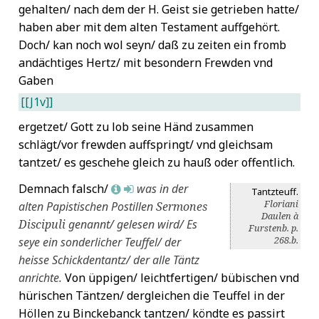
gehalten/ nach dem der H. Geist sie getrieben hatte/
haben aber mit dem alten Testament auffgehört.
Doch/ kan noch wol seyn/ daß zu zeiten ein fromb
andächtiges Hertz/ mit besondern Frewden vnd
Gaben
[[J1v]]
ergetzet/ Gott zu lob seine Händ zusammen
schlägt/vor frewden auffspringt/ vnd gleichsam
tantzet/ es geschehe gleich zu hauß oder offentlich.
Demnach falsch/
was in der
L
M
Tantzteuff.
Floriani
alten Papistischen Postillen
Sermones
Daulen à
Discipuli
genannt/ gelesen wird/ Es
Furstenb. p.
268.b.
seye ein sonderlicher Teuffel/ der
heisse Schickdentantz/ der alle Täntz
anrichte.
Von üppigen/ leichtfertigen/ bübischen vnd
hürischen Täntzen/ dergleichen die Teuffel in der
Höllen zu Binckebanck tantzen/ köndte es passirt