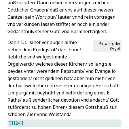
außzuruffen. Dann neben dem vorigen zeichen
Göttlicher Gnaden/ daß er vns auff dieser newen
Cantzel sein Wort pur/ lauter vnnd rein vortragen
vnd verkünden lasset/stifftet er noch ein ander
Gedächtnuß seiner Güte vnd Barmhertzigkeit.
Dann E. L. sihet vor augen allhie
Einweih. der
Orgel.
neben dem Predigstul/ dz schöne/
liebliche vnd wolgestimmte
Orgelwerck/ welches dieser Kirchen/ so lang sie
beydes vnter werendem Papstumb/ vnd Evangelio
gestanden/ nicht gedihen hat/ aber nun mehr von
der hochwolgebornen vnserer gnädigen Herrschafft
Limpurg/ mit beyhülff vnd beförderung eines E.
Raths/ auß sonderlicher devotion vnd andacht/ Gott
zuförderst zu hohen Ehren/ diesem Gottshauß zur
schönen Zier vnnd Wolstand/
[[H2v]]