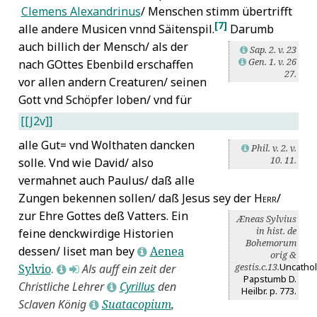
Clemens Alexandrinus
/ Menschen stimm übertrifft
[7]
alle andere Musicen vnnd Säitenspil.
Darumb
auch billich der
Mensch/ als der
Sap. 2. v. 23
L
Gen. 1. v. 26
nach
GO
ttes Ebenbild erschaffen
L
27.
vor allen andern Creaturen/ seinen
Gott vnd Schöpfer loben/ vnd für
[[J2v]]
alle Gut= vnd Wolthaten dancken
Phil. v. 2. v.
L
10. 11.
solle. Vnd wie David/ also
vermahnet auch Paulus/ daß alle
Zungen bekennen sollen/ daß Jesus sey der
Herr
/
zur Ehre Gottes deß Vatters.
Ein
Æneas Sylvius
in hist. de
feine denckwirdige Historien
Bohemorum
dessen/ liset man bey
Aenea
L
orig &
gestis.c.13.
Uncathol
Sylvio
.
Als auff ein zeit der
L
M
Papstumb D.
Christliche Lehrer
Cyrillus
den
L
Heilbr. p. 773.
Sclaven König
Suatacopium
,
L