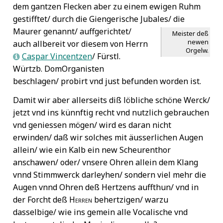
dem gantzen Flecken aber zu einem ewigen Ruhm
gestifftet/ durch die Giengerische Jubales/ die
Maurer genannt/ auffgerichtet/
Meister deß
newen
auch allbereit vor diesem von Herrn
Orgelw.
Caspar Vincentzen
/ Fürstl.
L
Würtzb. DomOrganisten
beschlagen/ probirt vnd just befunden worden ist.
Damit wir aber allerseits diß löbliche schöne Werck/
jetzt vnd ins künnftig recht vnd nutzlich gebrauchen
vnd geniessen mögen/ wird es daran nicht
erwinden/ daß wir solches mit äusserlichen Augen
allein/ wie ein Kalb ein new Scheurenthor
anschawen/ oder/ vnsere Ohren allein dem Klang
vnnd Stimmwerck darleyhen/ sondern viel mehr die
Augen vnnd Ohren deß Hertzens auffthun/ vnd in
der Forcht deß
Herren
behertzigen/ warzu
dasselbige/ wie ins gemein alle Vocalische vnd