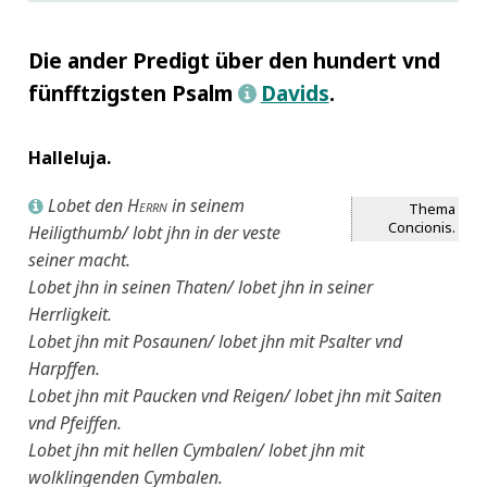
Sizilien
7
Herberger, Valerius
7
Sommerhausen, St. Bartholomäus
7
Hieronymus, Sophronius Eusebius
7
Die ander Predigt über den hundert vnd
Stralsund
7
Hiob
7
fünfftzigsten Psalm
Davids
.
L
Theben
7
Hiskija
7
Ulm
7
Holofernes
7
Venedig
7
Horatius Flaccus, Quintus
7
Halleluja.
Hoë von Hoënegg, Matthias
7
Ismenias
7
Lobet den
Herrn
in seinem
L
Thema
Jakob
7
Concionis.
Heiligthumb/ lobt jhn in der veste
Jedutun
7
seiner macht.
Jeremia
7
Lobet jhn in seinen Thaten/ lobet jhn in seiner
Jesaja
7
Herrligkeit.
Jesus Christus
7
Lobet jhn mit Posaunen/ lobet jhn mit Psalter vnd
Jiftach
7
Harpffen.
Jiftachs Tochter
7
Lobet jhn mit Paucken vnd Reigen/ lobet jhn mit Saiten
Johannes der Täufer
7
vnd Pfeiffen.
Joram
7
Josephus, Flavius
7
Lobet jhn mit hellen Cymbalen/ lobet jhn mit
Josua
7
wolklingenden Cymbalen.