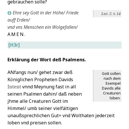
gebrauchen solle?
Ehre sey Gott in der Höhe/ Friede
L
Luc. 2. v. 14
auff Erden/
vnd vns Menschen ein Wolgefallen/
AMEN
.
[H3r]
Erklärung der Wort deß Psalmens.
AN
fangs nun/ gehet zwar deß
Gott sollen
nach dem
Königlichen Propheten Davids
Exempel
Intent
vnnd Meynung fast in all
Davids alle
Creaturen
seinen Psalmen dahin/ daß neben
loben.
jhme alle Creaturen Gott im
Himmel/ umb seiner vielfältigen
unaußsprechlichen Gut= vnd Wolthaten jederzeit
loben vnd preisen sollen.