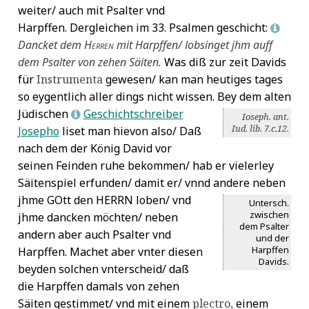
weiter/ auch mit Psalter vnd
Harpffen. Dergleichen im 33. Psalmen geschicht:
L
Dancket dem
Herren
mit Harpffen/ lobsinget jhm auff
dem Psalter von zehen Säiten.
Was diß zur zeit Davids
für
Instrumenta
gewesen/ kan man heutiges tages
so eygentlich aller dings nicht wissen.
Bey dem alten
Jüdischen
Geschichtschreiber
L
Ioseph. ant.
Iud. lib. 7.c.12.
Josepho
liset man hievon also/ Daß
nach dem der König David vor
seinen Feinden ruhe bekommen/ hab er vielerley
Säitenspiel erfunden/ damit er/ vnnd andere neben
jhme
GO
tt den
HERRN
loben/ vnd
Untersch.
zwischen
jhme dancken möchten/ neben
dem Psalter
andern aber auch Psalter vnd
und der
Harpffen
Harpffen. Machet aber vnter diesen
Davids.
beyden solchen vnterscheid/ daß
die Harpffen damals von zehen
Säiten gestimmet/ vnd mit einem
plectro,
einem