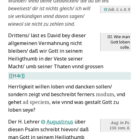
Wunder/ vnnd deine Gedancken/ die du an vns
beweisest/ dir ist nichts
gleich/ ich will
Iob. 5. v. 8. 9
L
sie verkündigen vnnd davon sagen/
wiewol sie nicht zu zehlen sind.
Drittens/ läst es David bey dieser
III. Wie man
Gott loben
allgemeinen Vermahnung nicht
solle.
bleiben/ daß wir Gott in seinem
Heiligthumb in der Veste seiner
Macht/ umb seiner Thaten vnnd grossen
[[H4r]]
Herrligkeit willen loben vnd dancken sollen/
sondern zeigt vnd beschreibt ferners
modum
, vnd
gehet
ad speciem
, wie vnnd was gestalt Gott zu
loben seye?
Der H. Lehrer
Augustinus
über
L
Aug. in Ps.
150. tom. 8.
diesen Psalm schreibt hievon/ daß
man Gott in seinem Heiligthumb