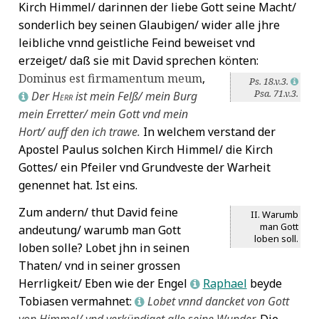
Kirch Himmel/ darinnen der liebe Gott seine Macht/
sonderlich bey seinen Glaubigen/ wider alle jhre
leibliche vnnd geistliche Feind beweiset vnd
erzeiget/ daß sie mit David sprechen
könten:
Dominus est firmamentum meum
,
Ps. 18.v.3.
L
Psa. 71.v.3.
Der
Herr
ist mein Felß/ mein Burg
L
mein Erretter/ mein Gott vnd mein
Hort/ auff den ich trawe.
In welchem verstand der
Apostel Paulus solchen Kirch Himmel/ die Kirch
Gottes/ ein Pfeiler vnd Grundveste der Warheit
genennet hat. Ist eins.
Zum andern/ thut David feine
II. Warumb
man Gott
andeutung/ warumb man Gott
loben soll.
loben solle? Lobet jhn in seinen
Thaten/ vnd in seiner grossen
Herrligkeit/ Eben wie der Engel
Raphael
beyde
L
Tobiasen vermahnet:
Lobet vnnd dancket von Gott
L
von Himmel/ vnd verkündiget alle seine Wunder.
Die