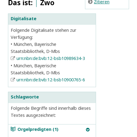
Das ist:
|
Zwo
E
Zitieren
Digitalisate
Folgende Digitalisate stehen zur
Verfügung:
München, Bayerische
Staatsbibliothek, D-Mbs
urn:nbn:de:bvb:12-bsb10989634-3
München, Bayerische
Staatsbibliothek, D-Mbs
urn:nbn:de:bvb:12-bsb10900765-6
Schlagworte
Folgende Begriffe sind innerhalb dieses
Textes ausgezeichnet:
a
Orgelpredigten (1)
B
Christliche Predigt (Tübingen 1606)
7