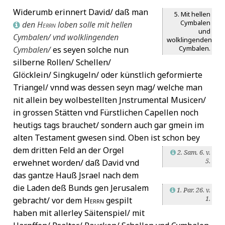
Widerumb erinnert David/ daß man
5. Mit hellen
Cymbalen
den
Herrn
loben solle mit hellen
L
und
Cymbalen/ vnd wolklingenden
wolklingenden
Cymbalen.
Cymbalen/
es seyen solche nun
silberne Rollen/ Schellen/
Glöcklein/ Singkugeln/ oder künstlich geformierte
Triangel/ vnnd was dessen seyn mag/ welche man
nit allein bey wolbestellten Jnstrumental Musicen/
in grossen Stätten vnd Fürstlichen Capellen noch
heutigs tags brauchet/ sondern auch gar gmein im
alten Testament gwesen sind. Oben ist schon bey
dem dritten
Feld an der Orgel
2. Sam. 6. v.
L
5.
erwehnet worden/ daß David vnd
das gantze Hauß Jsrael nach dem
die Laden deß Bunds gen Jerusalem
1. Par. 26. v.
L
1.
gebracht/ vor dem
Herrn
gespilt
haben mit allerley Säitenspiel/ mit