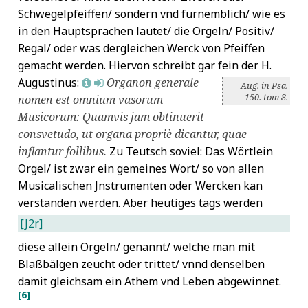
Schwegelpfeiffen/ sondern vnd fürnemblich/ wie es
in den Hauptsprachen lautet/ die Orgeln/ Positiv/
Regal/ oder was dergleichen Werck von Pfeiffen
gemacht werden. Hiervon schreibt gar fein der H.
Augustinus:
Organon generale
L
M
Aug. in Psa.
150. tom 8.
nomen est omnium vasorum
Musicorum: Quamvis jam obtinuerit
consvetudo, ut organa propriè dicantur, quae
inflantur follibus.
Zu Teutsch soviel: Das Wörtlein
Orgel/ ist zwar ein gemeines Wort/ so von allen
Musicalischen Jnstrumenten oder Wercken kan
verstanden werden. Aber heutiges tags werden
[J2r]
diese allein Orgeln/ genannt/ welche man mit
Blaßbälgen zeucht oder trittet/ vnnd denselben
damit gleichsam ein Athem vnd Leben abgewinnet.
[6]